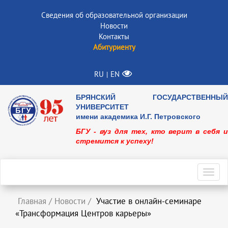
Сведения об образовательной организации
Новости
Контакты
Абитуриенту
RU
EN
|
БРЯНСКИЙ ГОСУДАРСТВЕННЫЙ
УНИВЕРСИТЕТ
имени академика И.Г. Петровского
БГУ - вуз для тех, кто верит в себя и
стремится к успеху!
Toggl
navig
Главная
/
Новости
/
Участие в онлайн-семинаре
«Трансформация Центров карьеры»