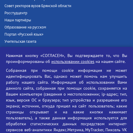
Совет ректоров вузов Брянской области
Росстудцентр
Наши партнёры
Образование на русском
Портал «Русский язык»
Учительская газета
Российская академия наук
Нажимая кнопку «СОГЛАСЕН», Вы подтверждаете то, что Вы
Единый портал государственных услуг
проинформированы об
использовании cookies
на нашем сайте.
Противодействие терроризму
Собранная при помощи cookie информация не может
Противодействие угрозам информационной безопасности
идентифицировать Вас, однако может помочь нам улучшить
Социальные ролики - Генеральная прокуратура РФ
работу нашего сайта. Информация об использовании Вами
Противодействие коррупции
данного сайта, собранная при помощи cookie, сохраняется на
Вашем компьютере (сведения о местоположении; ip-адрес; тип,
БГУ против наркотиков
язык, версия ОС и браузера; тип устройства и разрешение его
Брянский государственный университет
экрана; источник, откуда пришел на сайт пользователь; какие
имени академика И.Г. Петровского
страницы открывает и на какие кнопки нажимает
пользователь), а также данная информация используется для
Время работы: пн-пт 09:00-18:00
обработки статистических данных посредством интернет-
E-mail: bryanskgu@mail.ru
сервисов веб-аналитики Яндекс.Метрика, MyTracker, Пиксель VK