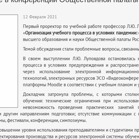
12 Февраля 2021
Первый проректор по учебной работе профессор Л.Ю. 
«
Организация учебного процесса в условиях пандемии: 
высшего образования и науки Общественной палаты Рос
Темой обсуждения стали проблемные вопросы, связанны
В своем выступлении Л.Ю. Лупоядова остановилась 
процесса в условиях предупреждения и распростране
через использование электронной информационно
технологий, электронных ресурсов ЭСО «Видеоконферен
платформы Moodle в соответствии с учебным планом и
Докладчик затронула проблемы, с которыми столк
обучения: технические ограничения при использова
невозможность проведения практических занятий 
и другим направлениям подготовки; отсутствие коммуникации с
ы, фестивали, конференции, симпозиумы.
повышении уровня использования преподавателями и студентами 
ектирования производства и ресурсов электронной системы обучен