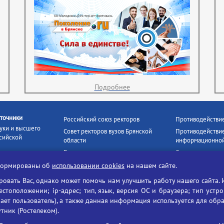
Подробнее
точники
Российский союз ректоров
Противодействи
уки и высшего
Совет ректоров вузов Брянской
Противодействие
сийской
области
информационной
Росстудцентр
Социальные роли
росвещения
прокуратура РФ
Наши партнёры
нформированы об
использовании cookies
на нашем сайте.
кое
Противодействи
Образование на русском
вать Вас, однако может помочь нам улучшить работу нашего сайта. 
БГУ против нарк
Портал «Русский язык»
тоположении; ip-адрес; тип, язык, версия ОС и браузера; тип устр
формационных
Учительская газета
ает пользователь), а также данная информация используется для обр
утник (Ростелеком).
ия цифровых
Российская академия наук
 ресурсов