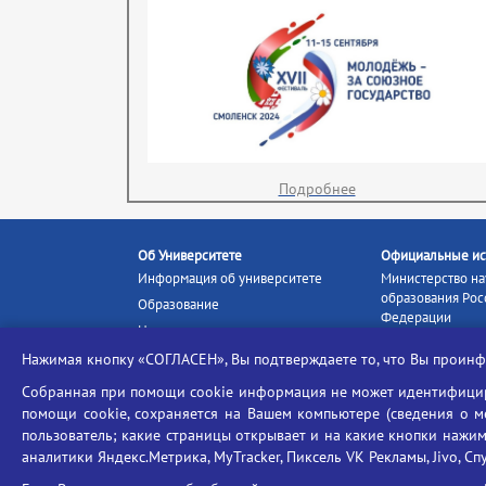
Подробнее
Об Университете
Официальные ис
Информация об университете
Министерство на
образования Рос
Образование
Федерации
Наука и инновации
Министерство п
Абитуриенту
Нажимая кнопку «СОГЛАСЕН», Вы подтверждаете то, что Вы прои
Портал «Российс
Студентам
образование»
Собранная при помощи cookie информация не может идентифициро
Ассоциация выпускников
помощи cookie, сохраняется на Вашем компьютере (сведения о мес
Единое окно ин
Центр тестирования
ресурсов
пользователь; какие страницы открывает и на какие кнопки нажим
иностранных граждан
аналитики Яндекс.Метрика, MyTracker, Пиксель VK Рекламы, Jivo, Сп
Единая коллекц
Конкурс на замещение
образовательных