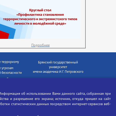
Подробнее
е терроризму
Брянский государственный
университет
 угрозам
имени академика И.Г. Петровского
 безопасности
ки - Генеральная
Время работы: пн-пт 09:00-18:00
E-mail: bryanskgu@mail.ru
е коррупции
Телефон: +7(4832)58-90-85
Информация об использовании Вами данного сайта, собранная при
отиков
ойства и разрешение его экрана; источник, откуда пришел на сайт
аботки статистических данных посредством интернет-сервисов веб-