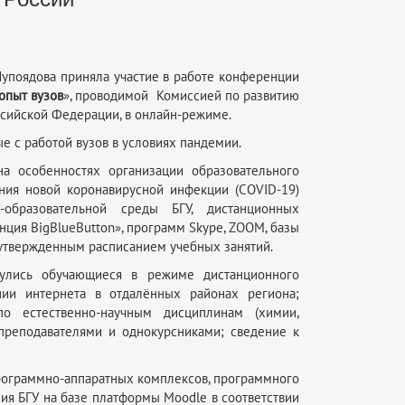
Лупоядова приняла участие в работе конференции
опыт вузов
», проводимой Комиссией по развитию
сийской Федерации, в онлайн-режиме.
е с работой вузов в условиях пандемии.
на особенностях организации образовательного
ния новой коронавирусной инфекции (COVID-19)
-образовательной среды БГУ, дистанционных
ция BigBlueButton», программ Skype, ZOOM, базы
 утвержденным расписанием учебных занятий.
нулись обучающиеся в режиме дистанционного
нии интернета в отдалённых районах региона;
по естественно-научным дисциплинам (химии,
 преподавателями и однокурсниками; сведение к
программно-аппаратных комплексов, программного
ия БГУ на базе платформы Moodle в соответствии