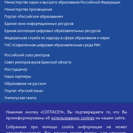
Министерство науки и высшего образования Российской Федерации
Министерство просвещения
Портал «Российское образование»
Единое окно информационных ресурсов
Единая коллекция цифровых образовательных ресурсов
Федеральная служба по надзору в сфере образования и науки
ГИС «Современная цифровая образовательная среда РФ»
Российский союз ректоров
Совет ректоров вузов Брянской области
Росстудцентр
Наши партнёры
Образование на русском
Портал «Русский язык»
Учительская газета
Российская академия наук
Нажимая кнопку «СОГЛАСЕН», Вы подтверждаете то, что Вы
Единый портал государственных услуг
проинформированы об
использовании cookies
на нашем сайте.
Противодействие терроризму
Собранная при помощи cookie информация не может
Противодействие угрозам информационной безопасности
идентифицировать Вас, однако может помочь нам улучшить