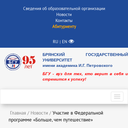
Сведения об образовательной организации
Новости
Контакты
Абитуриенту
RU
EN
|
БРЯНСКИЙ ГОСУДАРСТВЕННЫЙ
УНИВЕРСИТЕТ
имени академика И.Г. Петровского
БГУ - вуз для тех, кто верит в себя и
стремится к успеху!
Toggl
navig
Главная
/
Новости
/
Участие в Федеральной
программе «Больше, чем путешествие»