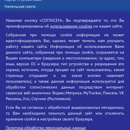
Учительская газета
Российская академия наук
Нажимая кнопку «СОГЛАСЕН», Вы подтверждаете то, что Вы
Единый портал государственных услуг
проинформированы об
использовании cookies
на нашем сайте.
Противодействие терроризму
Собранная при помощи cookie информация не может
Противодействие угрозам информационной безопасности
идентифицировать Вас, однако может помочь нам улучшить
Социальные ролики - Генеральная прокуратура РФ
работу нашего сайта. Информация об использовании Вами
Противодействие коррупции
данного сайта, собранная при помощи cookie, сохраняется на
Вашем компьютере (сведения о местоположении; ip-адрес; тип,
БГУ против наркотиков
язык, версия ОС и браузера; тип устройства и разрешение его
Брянский государственный университет
экрана; источник, откуда пришел на сайт пользователь; какие
имени академика И.Г. Петровского
страницы открывает и на какие кнопки нажимает
пользователь), а также данная информация используется для
Время работы: пн-пт 09:00-18:00
обработки статистических данных посредством интернет-
E-mail: bryanskgu@mail.ru
сервисов веб-аналитики Яндекс.Метрика, MyTracker, Пиксель VK
Телефон: +7(4832)58-90-85
Рекламы, Jivo, Спутник (Ростелеком).
Если Вы не согласны с обработкой вышеуказанных метаданных,
то Вам необходимо покинуть данный сайт или отключить
хранение cookie в настройках своего браузера.
Политика обработки персональных данных