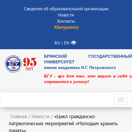
Сведения об образовательной организации
Новости
Контакты
Абитуриенту
RU
EN
|
БРЯНСКИЙ ГОСУДАРСТВЕННЫЙ
УНИВЕРСИТЕТ
имени академика И.Г. Петровского
БГУ - вуз для тех, кто верит в себя и
стремится к успеху!
Toggl
navig
Главная
/
Новости
/
«Цикл гражданско-
патриотических мероприятий «Молодым хранить
память»