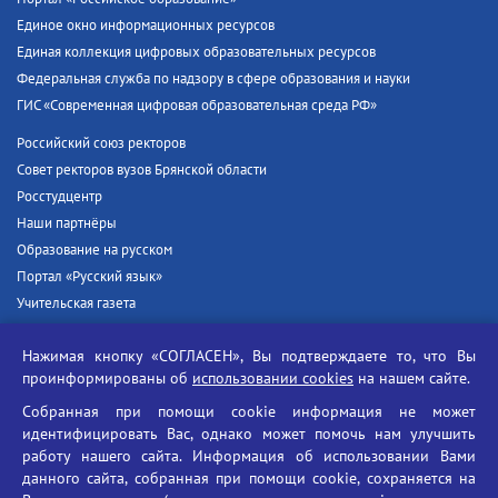
Единое окно информационных ресурсов
Единая коллекция цифровых образовательных ресурсов
Федеральная служба по надзору в сфере образования и науки
ГИС «Современная цифровая образовательная среда РФ»
Российский союз ректоров
Совет ректоров вузов Брянской области
Росстудцентр
Наши партнёры
Образование на русском
Портал «Русский язык»
Учительская газета
Российская академия наук
Нажимая кнопку «СОГЛАСЕН», Вы подтверждаете то, что Вы
Единый портал государственных услуг
проинформированы об
использовании cookies
на нашем сайте.
Противодействие терроризму
Собранная при помощи cookie информация не может
Противодействие угрозам информационной безопасности
идентифицировать Вас, однако может помочь нам улучшить
Социальные ролики - Генеральная прокуратура РФ
работу нашего сайта. Информация об использовании Вами
Противодействие коррупции
данного сайта, собранная при помощи cookie, сохраняется на