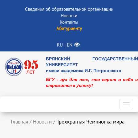
Сведения об образовательной организации
Новости
Контакты
Абитуриенту
RU
EN
|
БРЯНСКИЙ ГОСУДАРСТВЕННЫЙ
УНИВЕРСИТЕТ
имени академика И.Г. Петровского
БГУ - вуз для тех, кто верит в себя и
стремится к успеху!
Toggl
navig
Главная
/
Новости
/
Трёхкратная Чемпионка мира