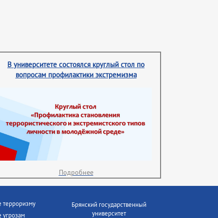
В университете состоялся круглый стол по
вопросам профилактики экстремизма
Подробнее
е терроризму
Брянский государственный
университет
 угрозам