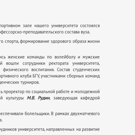
спортивном зале нашего университета состоялся
фессорско-преподавательского состава вуза.
го спорта, формирование здорового образа жизни
лись женские команды по волейболу и мужские
й вошли сотрудники ректората университета,
 физического воспитания. Состав студенческих
ртивного клуба БГУ, участниками сборных команд
денческих турниров.
сь проректор по социальной работе и молодежной
кой культуры
М.В. Рудин
, заведующая кафедрой
беспечивали болельщики. В рамках двухматчевого
а.
удников университета, направленных на развитие