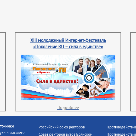
XIII молодежный Интернет-фестиваль
«Поколение.RU – сила в единстве»
Подробнее
точники
Российский союз ректоров
Противодействи
уки и высшего
Совет ректоров вузов Брянской
Противодействие