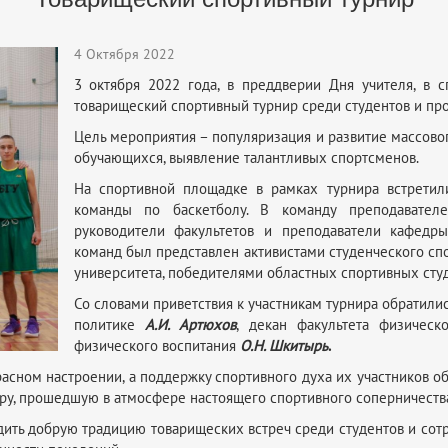
4 Октября 2022
3 октября 2022 года, в преддверии Дня учителя, в 
товарищеский спортивный турнир среди студентов и про
Цель мероприятия – популяризация и развитие массово
обучающихся, выявление талантливых спортсменов.
На спортивной площадке в рамках турнира встрети
команды по баскетболу. В команду преподавателе
руководители факультетов и преподаватели кафедры
команд был представлен активистами студенческого спо
университета, победителями областных спортивных сту
Со словами приветствия к участникам турнира обратили
политике
А.И. Артюхов
, декан факультета физичес
физического воспитания
О.Н. Шкитырь
.
сном настроении, а поддержку спортивного духа их участников о
гру, прошедшую в атмосфере настоящего спортивного соперничеств
ить добрую традицию товарищеских встреч среди студентов и сотр