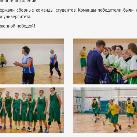
нности поколений.
держали сборные команды студентов. Команды-победители были н
й университета.
уженной победой!