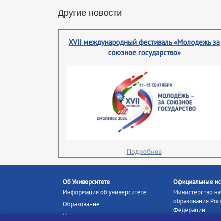
Другие новости
XVII международный фестиваль «Молодежь за
союзное государство»
Подробнее
Об Университете
Официальные ис
Информация об университете
Министерство на
образования Рос
Образование
Федерации
Наука и инновации