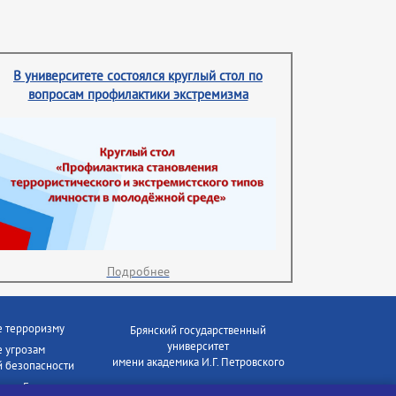
В университете состоялся круглый стол по
вопросам профилактики экстремизма
Подробнее
е терроризму
Брянский государственный
университет
 угрозам
имени академика И.Г. Петровского
 безопасности
ки - Генеральная
Время работы: пн-пт 09:00-18:00