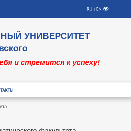
RU
EN
|
ННЫЙ УНИВЕРСИТЕТ
вского
себя и стремится к успеху!
ТАКТЫ
ета
атического факультета