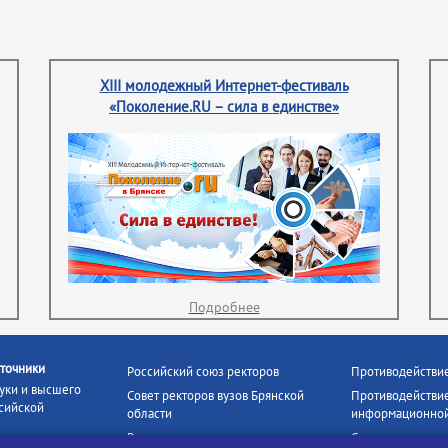
XIII молодежный Интернет-фестиваль
«Поколение.RU – сила в единстве»
Подробнее
точники
Российский союз ректоров
Противодействи
уки и высшего
Совет ректоров вузов Брянской
Противодействие
сийской
области
информационной
Росстудцентр
Социальные роли