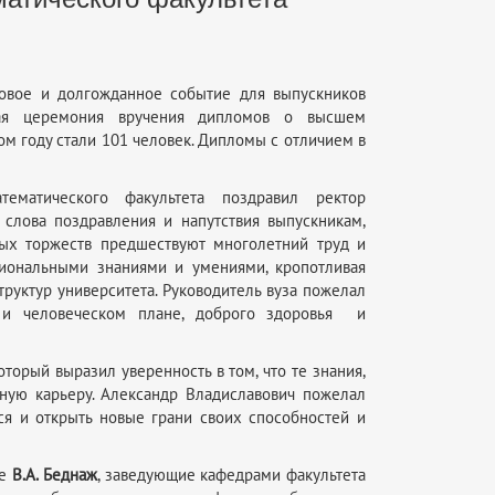
ковое и долгожданное событие для выпускников
нная церемония вручения дипломов о высшем
м году стали 101 человек. Дипломы с отличием в
ематического факультета поздравил ректор
 слова поздравления и напутствия выпускникам,
ных торжеств предшествуют многолетний труд и
иональными знаниями и умениями, кропотливая
труктур университета. Руководитель вуза пожелал
 и человеческом плане, доброго здоровья и
который выразил уверенность в том, что те знания,
ную карьеру. Александр Владиславович пожелал
ся и открыть новые грани своих способностей и
те
В.А. Беднаж
, заведующие кафедрами факультета