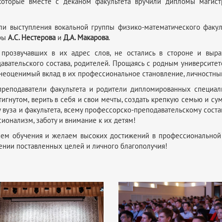
 которые вместе с деканом факультета вручили дипломы магис
ли выступления вокальной группы физико-математического факуль
уры
А.С. Нестерова
и
Д.А. Макарова
.
прозвучавших в их адрес слов, не остались в стороне и выра
давательского состава, родителей. Прощаясь с родным университет
т неоценимый вклад в их профессиональное становление, личностны
преподаватели факультета и родители дипломированных специали
тигнутом, верить в себя и свои мечты, создать крепкую семью и с
 вуза и факультета, всему профессорско-преподавательскому сост
ионализм, заботу и внимание к их детям!
ем обучения и желаем высоких достижений в профессиональной д
ижении поставленных целей и личного благополучия!