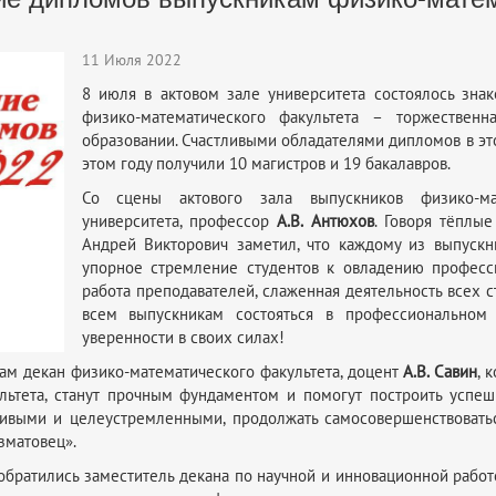
11 Июля 2022
8 июля в актовом зале университета состоялось зна
физико-математического факультета – торжестве
образовании. Счастливыми обладателями дипломов в это
этом году получили 10 магистров и 19 бакалавров.
Со сцены актового зала выпускников физико-мат
университета, профессор
А.В. Антюхов
. Говоря тёплые
Андрей Викторович заметил, что каждому из выпуск
упорное стремление студентов к овладению професс
работа преподавателей, слаженная деятельность всех с
всем выпускникам состояться в профессиональном
уверенности в своих силах!
ам декан физико-математического факультета, доцент
А.В. Савин
, 
льтета, станут прочным фундаментом и помогут построить успеш
чивыми и целеустремленными, продолжать самосовершенствовать
зматовец».
обратились заместитель декана по научной и инновационной рабо