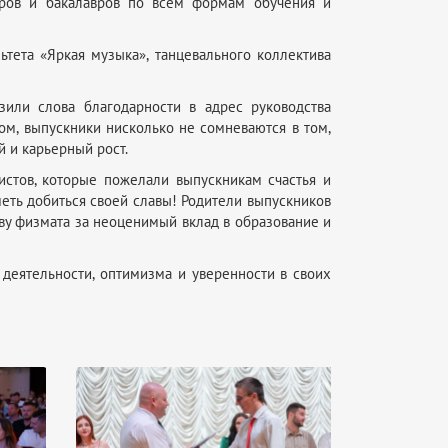
тров и бакалавров по всем формам обучения и
тета «Яркая музыка», танцевального коллектива
зили слова благодарности в адрес руководства
ом, выпускники нисколько не сомневаются в том,
й и карьерный рост.
стов, которые пожелали выпускникам счастья и
уметь добиться своей славы! Родители выпускников
аву физмата за неоценимый вклад в образование и
еятельности, оптимизма и уверенности в своих