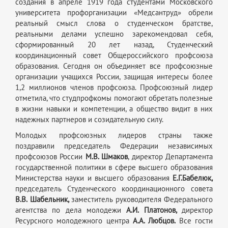
создания в апреле 1919 года студентами Московского
университета профорганизации «Медсантруд» обрели
реальный смысл слова о студенческом братстве,
реальными делами успешно зарекомендовал себя,
сформированный 20 лет назад, Студенческий
координационный совет Общероссийского профсоюза
образования. Сегодня он объединяет все профсоюзные
организации учащихся России, защищая интересы более
1,2 миллионов членов профсоюза. Профсоюзный лидер
отметила, что студпрофкомы помогают обретать полезные
в жизни навыки и компетенции, а общество видит в них
надежных партнеров и созидательную силу.
Молодых профсоюзных лидеров страны также
поздравили председатель Федерации независимых
профсоюзов России
М.В. Шмаков
, директор Департамента
государственной политики в сфере высшего образования
Министерства науки и высшего образования
Е.Г.Бабелюк,
председатель Студенческого координационного совета
В.В. Шабельник,
заместитель руководителя Федерального
агентства по дела молодежи
А.И. Платонов,
директор
Ресурсного молодежного центра
А.А. Любцов.
Все гости