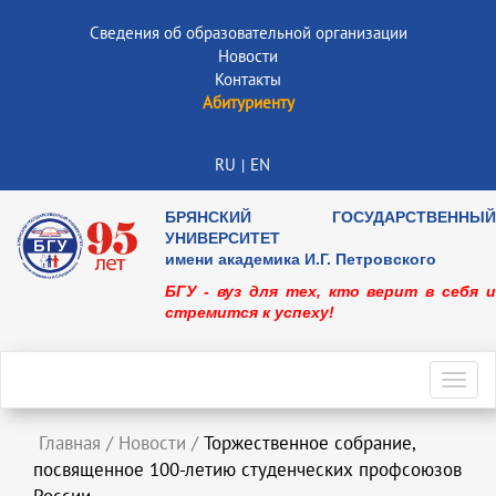
Сведения об образовательной организации
Новости
Контакты
Абитуриенту
RU
EN
|
БРЯНСКИЙ ГОСУДАРСТВЕННЫЙ
УНИВЕРСИТЕТ
имени академика И.Г. Петровского
БГУ - вуз для тех, кто верит в себя и
стремится к успеху!
Toggl
navig
Главная
/
Новости
/
Торжественное собрание,
посвященное 100-летию студенческих профсоюзов