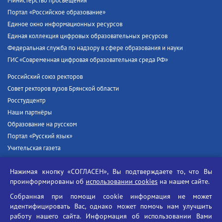
Министерство просвещения
Портал «Российское образование»
Единое окно информационных ресурсов
Единая коллекция цифровых образовательных ресурсов
Федеральная служба по надзору в сфере образования и науки
ГИС «Современная цифровая образовательная среда РФ»
Российский союз ректоров
Совет ректоров вузов Брянской области
Росстудцентр
Наши партнёры
Образование на русском
Портал «Русский язык»
Учительская газета
Российская академия наук
Нажимая кнопку «СОГЛАСЕН», Вы подтверждаете то, что Вы
Единый портал государственных услуг
проинформированы об
использовании cookies
на нашем сайте.
Противодействие терроризму
Собранная при помощи cookie информация не может
Противодействие угрозам информационной безопасности
идентифицировать Вас, однако может помочь нам улучшить
Социальные ролики - Генеральная прокуратура РФ
работу нашего сайта. Информация об использовании Вами