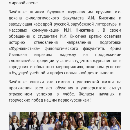
мировой арене.
Зачётные книжки будущим журналистам вручили и.о.
декана филологического факультета
И.И.
Киютина
и
заведующая кафедрой русской, зарубежной литературы и
массовых коммуникаций
И.Н. Никитина
. В своём
обращении к студентам И.И. Киютина кратко осветила
историю становления направления подготовки
«Журналистика» филологического факультета. Ирина
Ивановна выразила надежду на продолжение
сложившейся традиции участия студентов-журналистов в
городских и областных мероприятиях, пожелала успехов
в будущей учебной и профессиональной деятельности.
Зачётные книжки как символ студенческой жизни на
протяжении всех лет обучения в университете станут
отражением успехов в учёбе. Желаем научных и
творческих побед нашим первокурсникам!