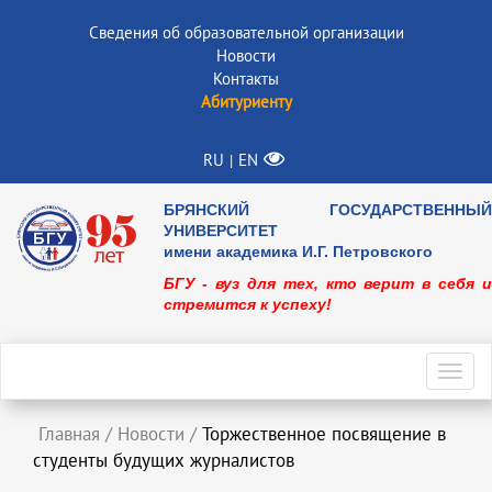
Сведения об образовательной организации
Новости
Контакты
Абитуриенту
RU
EN
|
БРЯНСКИЙ ГОСУДАРСТВЕННЫЙ
УНИВЕРСИТЕТ
имени академика И.Г. Петровского
БГУ - вуз для тех, кто верит в себя и
стремится к успеху!
Toggl
navig
Главная
/
Новости
/
Торжественное посвящение в
студенты будущих журналистов