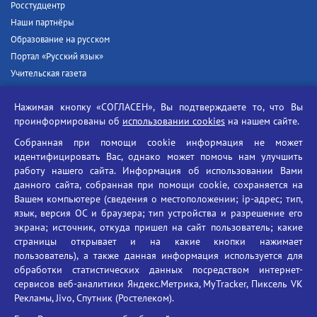
Росстудцентр
Наши партнёры
Образование на русском
Портал «Русский язык»
Учительская газета
Российская академия наук
Нажимая кнопку «СОГЛАСЕН», Вы подтверждаете то, что Вы
Единый портал государственных услуг
проинформированы об
использовании cookies
на нашем сайте.
Противодействие терроризму
Собранная при помощи cookie информация не может
Противодействие угрозам информационной безопасности
идентифицировать Вас, однако может помочь нам улучшить
Социальные ролики - Генеральная прокуратура РФ
работу нашего сайта. Информация об использовании Вами
Противодействие коррупции
данного сайта, собранная при помощи cookie, сохраняется на
Вашем компьютере (сведения о местоположении; ip-адрес; тип,
БГУ против наркотиков
язык, версия ОС и браузера; тип устройства и разрешение его
Брянский государственный университет
экрана; источник, откуда пришел на сайт пользователь; какие
имени академика И.Г. Петровского
страницы открывает и на какие кнопки нажимает
пользователь), а также данная информация используется для
Время работы: пн-пт 09:00-18:00
обработки статистических данных посредством интернет-
E-mail: bryanskgu@mail.ru
сервисов веб-аналитики Яндекс.Метрика, MyTracker, Пиксель VK
Телефон: +7(4832)58-90-85
Рекламы, Jivo, Спутник (Ростелеком).