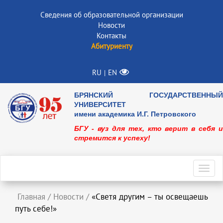
Сведения об образовательной организации
Новости
Контакты
Абитуриенту
RU
EN
|
БРЯНСКИЙ ГОСУДАРСТВЕННЫЙ
УНИВЕРСИТЕТ
имени академика И.Г. Петровского
БГУ - вуз для тех, кто верит в себя и
стремится к успеху!
Toggl
navig
Главная
/
Новости
/
«Светя другим – ты освещаешь
путь себе!»