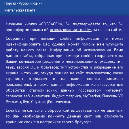
Портал «Русский язык»
Учительская газета
Российская академия наук
Нажимая кнопку «СОГЛАСЕН», Вы подтверждаете то, что Вы
Единый портал государственных услуг
проинформированы об
использовании cookies
на нашем сайте.
Противодействие терроризму
Собранная при помощи cookie информация не может
Противодействие угрозам информационной безопасности
идентифицировать Вас, однако может помочь нам улучшить
Социальные ролики - Генеральная прокуратура РФ
работу нашего сайта. Информация об использовании Вами
Противодействие коррупции
данного сайта, собранная при помощи cookie, сохраняется на
Вашем компьютере (сведения о местоположении; ip-адрес; тип,
БГУ против наркотиков
язык, версия ОС и браузера; тип устройства и разрешение его
Брянский государственный университет
экрана; источник, откуда пришел на сайт пользователь; какие
имени академика И.Г. Петровского
страницы открывает и на какие кнопки нажимает
пользователь), а также данная информация используется для
Время работы: пн-пт 09:00-18:00
обработки статистических данных посредством интернет-
E-mail: bryanskgu@mail.ru
сервисов веб-аналитики Яндекс.Метрика, MyTracker, Пиксель VK
Телефон: +7(4832)58-90-85
Рекламы, Jivo, Спутник (Ростелеком).
Если Вы не согласны с обработкой вышеуказанных метаданных,
то Вам необходимо покинуть данный сайт или отключить
хранение cookie в настройках своего браузера.