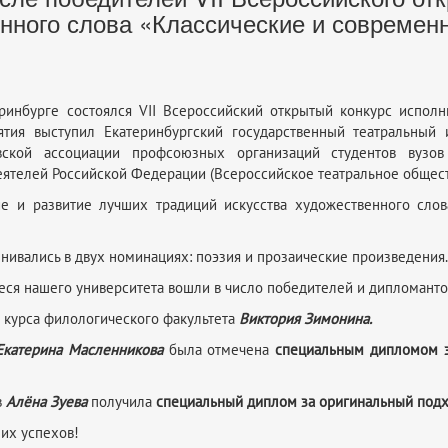
нного слова «Классические и современ
еринбурге состоялся VII Всероссийский открытый конкурс испол
ятия выступил Екатеринбургский государственный театральный 
вской ассоциации профсоюзных организаций студентов вузо
ятелей Российской Федерации (Всероссийское театральное общест
ие и развитие лучших традиций искусства художественного слов
нивались в двух номинациях: поэзия и прозаические произведения.
ся нашего университета вошли в число победителей и дипломанто
2 курса филологического факультета
Виктория Зимонина.
Екатерина Масленникова
была отмечена
специальным дипломом з
в
Алёна Зуева
получила
специальный диплом за
оригинальный подх
их успехов!