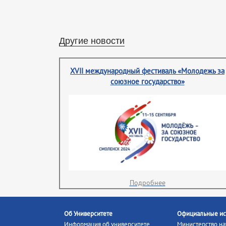
Другие новости
XVII международный фестиваль «Молодежь за
союзное государство»
Подробнее
Об Университете
Официальные ис
Информация об университете
Министерство на