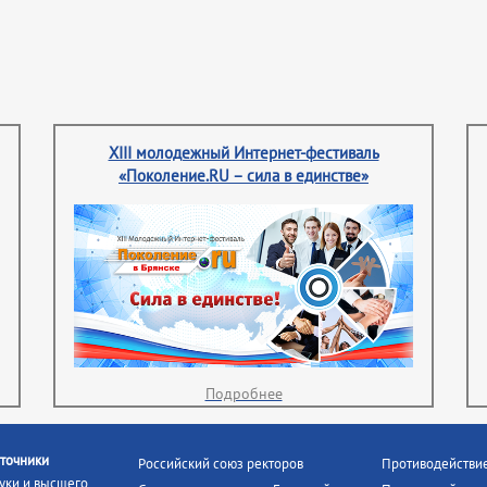
XIII молодежный Интернет-фестиваль
«Поколение.RU – сила в единстве»
Подробнее
точники
Российский союз ректоров
Противодействи
уки и высшего