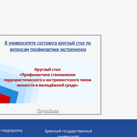
В университете состоялся круглый стол по
вопросам профилактики экстремизма
Подробнее
е терроризму
Брянский государственный
университет