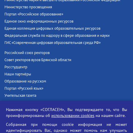
Министерство просвещения
Портал «Российское образование»
Единое окно информационных ресурсов
Единая коллекция цифровых образовательных ресурсов
Федеральная служба по надзору в сфере образования и науки
ГИС «Современная цифровая образовательная среда РФ»
Российский союз ректоров
Совет ректоров вузов Брянской области
Росстудцентр
Наши партнёры
Образование на русском
Портал «Русский язык»
Учительская газета
Российская академия наук
Нажимая кнопку «СОГЛАСЕН», Вы подтверждаете то, что Вы
Единый портал государственных услуг
проинформированы об
использовании cookies
на нашем сайте.
Противодействие терроризму
Собранная при помощи cookie информация не может
Противодействие угрозам информационной безопасности
идентифицировать Вас, однако может помочь нам улучшить