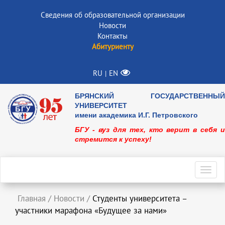
Сведения об образовательной организации
Новости
Контакты
Абитуриенту
RU
EN
|
БРЯНСКИЙ ГОСУДАРСТВЕННЫЙ
УНИВЕРСИТЕТ
имени академика И.Г. Петровского
БГУ - вуз для тех, кто верит в себя и
стремится к успеху!
Toggl
navig
Главная
/
Новости
/
Студенты университета –
участники марафона «Будущее за нами»