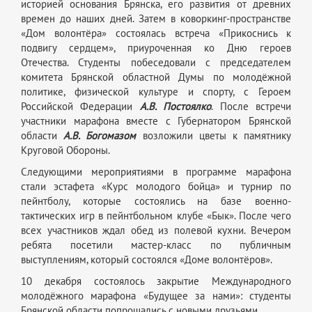
историей основания Брянска, его развития от древних
времен до наших дней. Затем в коворкинг-пространстве
«Дом волонтёра» состоялась встреча «Прикоснись к
подвигу сердцем», приуроченная ко Дню героев
Отечества. Студенты побеседовали с председателем
комитета Брянской областной Думы по молодёжной
политике, физической культуре и спорту, с Героем
Российской Федерации
А.В. Постoялко
. После встречи
участники марафона вместе с Губернатором Брянской
области
А.В. Богомазом
возложили цветы к памятнику
Круговой Обороны.
Следующими мероприятиями в программе марафона
стали эстафета «Курс молодого бойца» и турнир по
пейнтболу, которые состоялись на базе военно-
тактических игр в пейнтбольном клубе «Бык». После чего
всех участников ждал обед из полевой кухни. Вечером
ребята посетили мастер-класс по публичным
выступлениям, который состоялся «Доме волонтёров».
10 декабря состоялось закрытие Международного
молодёжного марафона «Будущее за нами»: студенты
Брянской области попрощались с новыми друзьями.