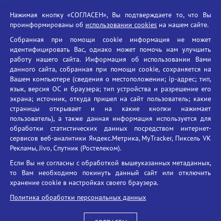
Российская академия наук
Нажимая кнопку «СОГЛАСЕН», Вы подтверждаете то, что Вы
Единый портал государственных услуг
проинформированы об
использовании cookies
на нашем сайте.
Противодействие терроризму
Собранная при помощи cookie информация не может
Противодействие угрозам информационной безопасности
идентифицировать Вас, однако может помочь нам улучшить
Социальные ролики - Генеральная прокуратура РФ
работу нашего сайта. Информация об использовании Вами
Противодействие коррупции
данного сайта, собранная при помощи cookie, сохраняется на
Вашем компьютере (сведения о местоположении; ip-адрес; тип,
БГУ против наркотиков
язык, версия ОС и браузера; тип устройства и разрешение его
Брянский государственный университет
экрана; источник, откуда пришел на сайт пользователь; какие
имени академика И.Г. Петровского
страницы открывает и на какие кнопки нажимает
пользователь), а также данная информация используется для
Время работы: пн-пт 09:00-18:00
обработки статистических данных посредством интернет-
E-mail: bryanskgu@mail.ru
сервисов веб-аналитики Яндекс.Метрика, MyTracker, Пиксель VK
Телефон: +7(4832)58-90-85
Рекламы, Jivo, Спутник (Ростелеком).
Если Вы не согласны с обработкой вышеуказанных метаданных,
то Вам необходимо покинуть данный сайт или отключить
хранение cookie в настройках своего браузера.
Политика обработки персональных данных