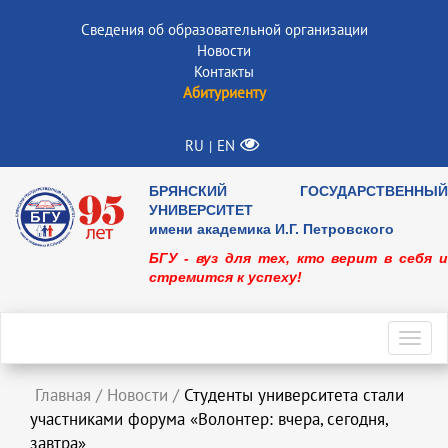
Сведения об образовательной организации
Новости
Контакты
Абитуриенту
RU
EN
|
БРЯНСКИЙ ГОСУДАРСТВЕННЫЙ
УНИВЕРСИТЕТ
имени академика И.Г. Петровского
БГУ - вуз для тех, кто верит в себя и
стремится к успеху!
Toggl
navig
Главная
/
Новости
/
Студенты университета стали
участниками форума «Волонтер: вчера, сегодня,
завтра»