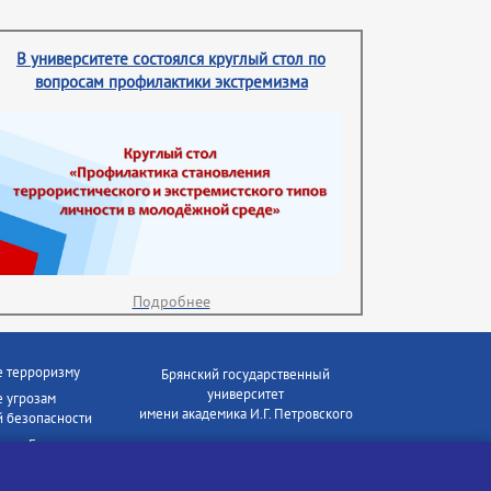
В университете состоялся круглый стол по
вопросам профилактики экстремизма
Подробнее
е терроризму
Брянский государственный
университет
 угрозам
имени академика И.Г. Петровского
 безопасности
ки - Генеральная
Время работы: пн-пт 09:00-18:00
E-mail: bryanskgu@mail.ru
е коррупции