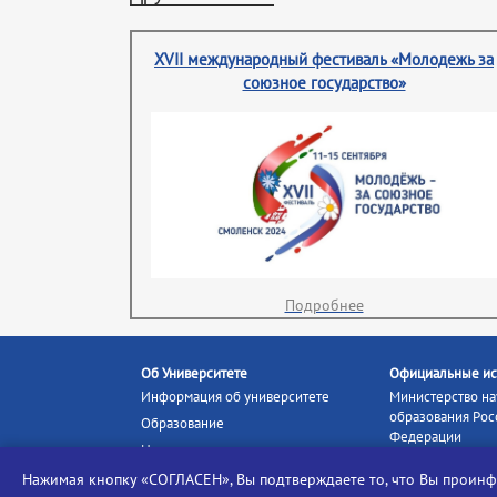
XVII международный фестиваль «Молодежь за
союзное государство»
Подробнее
Об Университете
Официальные ис
Информация об университете
Министерство на
образования Рос
Образование
Федерации
Наука и инновации
Министерство п
Абитуриенту
Нажимая кнопку «СОГЛАСЕН», Вы подтверждаете то, что Вы прои
Портал «Российс