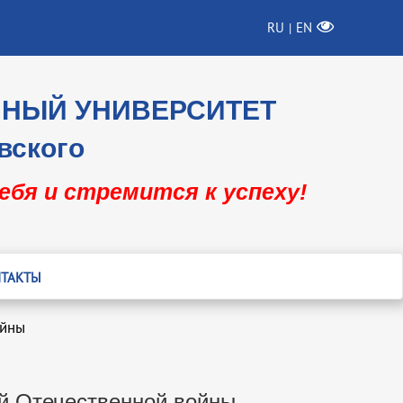
RU
EN
|
ННЫЙ УНИВЕРСИТЕТ
вского
себя и стремится к успеху!
ТАКТЫ
ойны
ой Отечественной войны