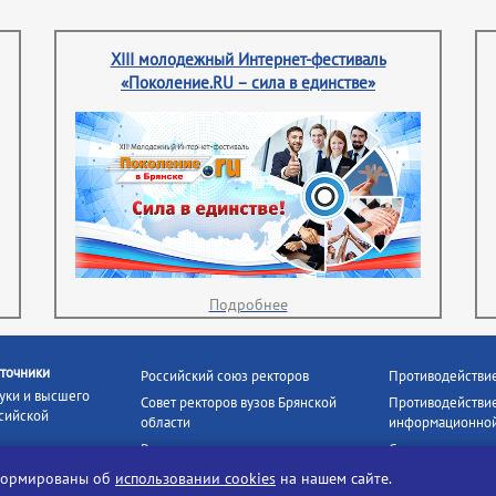
XIII молодежный Интернет-фестиваль
«Поколение.RU – сила в единстве»
Подробнее
точники
Российский союз ректоров
Противодействи
уки и высшего
Совет ректоров вузов Брянской
Противодействие
сийской
области
информационной
Росстудцентр
Социальные роли
росвещения
прокуратура РФ
Наши партнёры
нформированы об
использовании cookies
на нашем сайте.
кое
Противодействи