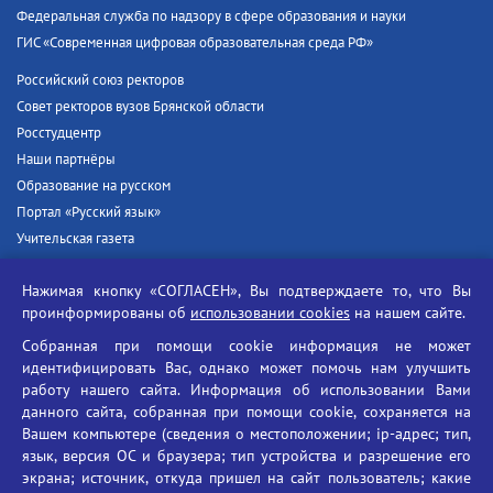
Федеральная служба по надзору в сфере образования и науки
ГИС «Современная цифровая образовательная среда РФ»
Российский союз ректоров
Совет ректоров вузов Брянской области
Росстудцентр
Наши партнёры
Образование на русском
Портал «Русский язык»
Учительская газета
Российская академия наук
Нажимая кнопку «СОГЛАСЕН», Вы подтверждаете то, что Вы
Единый портал государственных услуг
проинформированы об
использовании cookies
на нашем сайте.
Противодействие терроризму
Собранная при помощи cookie информация не может
Противодействие угрозам информационной безопасности
идентифицировать Вас, однако может помочь нам улучшить
Социальные ролики - Генеральная прокуратура РФ
работу нашего сайта. Информация об использовании Вами
Противодействие коррупции
данного сайта, собранная при помощи cookie, сохраняется на
Вашем компьютере (сведения о местоположении; ip-адрес; тип,
БГУ против наркотиков
язык, версия ОС и браузера; тип устройства и разрешение его
Брянский государственный университет
экрана; источник, откуда пришел на сайт пользователь; какие