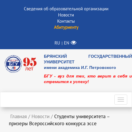
Сведения об образовательной организации
Новости
Контакты
Абитуриенту
RU
EN
|
БРЯНСКИЙ ГОСУДАРСТВЕННЫЙ
УНИВЕРСИТЕТ
имени академика И.Г. Петровского
БГУ - вуз для тех, кто верит в себя и
стремится к успеху!
Toggl
navig
Главная
/
Новости
/
Студенты университета –
призеры Всероссийского конкурса эссе