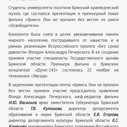
Студенты университета посетили Брянский краеведческий
музей, где состоялся презентация и премьерный показ
фильма «
Брянск. Они не пропали без вести
» из цикла
«Освободители»
Кинолента была снята в целях увековечивания памяти
мирного населения, пострадавшего от нацистов, и в
рамках реализации Всероссийского проекта «Без срока
давности» Фондом Александра Печерского. В ее создании
приняли участие специалисты Государственного архива
Брянской области. Премьера фильма о брянском
концлагере «Дулаг-142» состоялась 22 ноября на
телеканале «Звезда».
В церемонии презентации ленты «Брянск. Они не пропали
без вести» приняли участие председатель правления
Фонда Александра Печерского, шеф-редактор фильма
И.Ю. Васильев
, врио заместителя Губернатора Брянской
области
Т.В. Кулешова
, директор департамента
образования и науки Брянской области
Е.В. Егорова
,
директор департамента культуры Брянской области
Е.С.
Кривцова
, руководитель Брянского отделения Российского