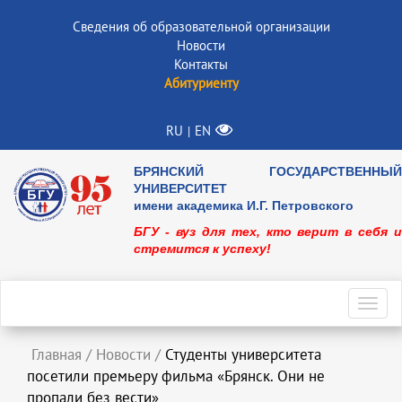
Сведения об образовательной организации
Новости
Контакты
Абитуриенту
RU
EN
|
БРЯНСКИЙ ГОСУДАРСТВЕННЫЙ
УНИВЕРСИТЕТ
имени академика И.Г. Петровского
БГУ - вуз для тех, кто верит в себя и
стремится к успеху!
Toggl
navig
Главная
/
Новости
/
Студенты университета
посетили премьеру фильма «Брянск. Они не
пропали без вести»