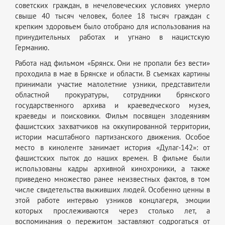
советских граждан, в нечеловеческих условиях умерло
свыше 40 тысяч человек, более 18 тысяч граждан с
крепким здоровьем было отобрано для использования на
принудительных работах и угнано в нацистскую
Германию.
Работа над фильмом «Брянск. Они не пропали без вести»
проходила в мае в Брянске и области. В съемках картины
принимали участие малолетние узники, представители
областной прокуратуры, сотрудники брянского
государственного архива и краеведческого музея,
краеведы и поисковики. Фильм посвящен злодеяниям
фашистских захватчиков на оккупированной территории,
истории масштабного партизанского движения. Особое
место в киноленте занимает история «Дулаг-142»: от
фашистских пыток до наших времен. В фильме были
использованы кадры архивной кинохроники, а также
приведено множество ранее неизвестных фактов, в том
числе свидетельства выживших людей. Особенно ценны в
этой работе интервью узников концлагеря, эмоции
которых прослеживаются через столько лет, а
воспоминания о пережитом заставляют содрогаться от