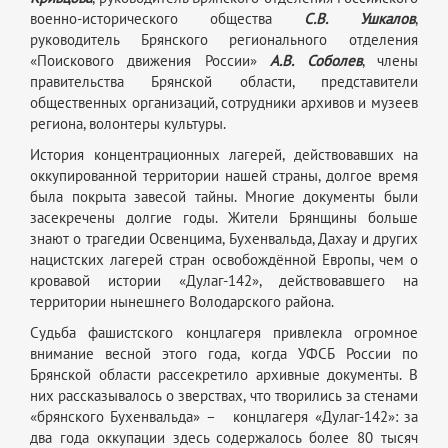
военно-исторического общества
С.В.
Ушкалов
,
руководитель Брянского регионального отделения
«Поискового движения России»
А.В. Соболев
, члены
правительства Брянской области, представители
общественных организаций, сотрудники архивов и музеев
региона, волонтеры культуры.
История концентрационных лагерей, действовавших на
оккупированной территории нашей страны, долгое время
была покрыта завесой тайны. Многие документы были
засекречены долгие годы. Жители Брянщины больше
знают о трагедии Освенцима, Бухенвальда, Дахау и других
нацистских лагерей стран освобождённой Европы, чем о
кровавой истории «Дулаг-142», действовавшего на
территории нынешнего Володарского района.
Судьба фашистского концлагеря привлекла огромное
внимание весной этого года, когда УФСБ России по
Брянской области рассекретило архивные документы. В
них рассказывалось о зверствах, что творились за стенами
«брянского Бухенвальда» – концлагеря «Дулаг-142»: за
два года оккупации здесь содержалось более 80 тысяч