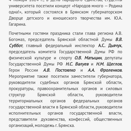
университета посетили концерт «Народов много — Родина
одна!», который состоялся в Брянском губернаторском
Дворце детского и юношеского творчества им. Ю.А.
Гагарина.
Почетными гостями праздника стали глава региона А.В.
Богомаз, председатель Брянской областной Думы
В.В.
Суббот
, главный федеральный инспектор
А.С. Дьячук
,
председатель комитета Государственной Думы РФ по
физической культуре и спорту
О.В. Матыцин
, депутаты
Государственной Думы РФ
Н.С. Валуев
и
Н.М. Щеглов
,
Герои России
А.В. Постоялко
и
А.А. Фроленков.
Мероприятие также посетили заместители губернатора,
руководители судебных органов Брянской области,
прокуратуры, правоохранительных органов и силовых
структур Брянской области, руководители
территориальных органов федеральных органов
государственной власти в Брянской области, руководители
исполнительных органов государственной власти,
представители духовенства, конфессий, общественных
организаций, молодежь г. Брянска.