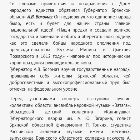
Со словами приветствия и поздравления с Днем
народного единства обратился Губернатор Брянской
области
А.В. Богомаз
. Он подчеркнул, что единение народа
было, есть и будет для нашей страны главной
национальной идеей. «Наши предки и создали великое
государство и завещали любить и оберегать свою родину,
как это сделали бойцы народного ополчения под
предводительством Кузьмы Минина и Дмитрия
Пожарского в 1612 году,» - напомнил про исторические
корни праздника руководитель региона.
Губернатор А.В. Богомаз вручил государственные награды
проявившим себя жителям Брянской области, чей
добросовестный и высокопрофессиональный труд был
отмечен на федеральном уровне.
Перед участниками концерта выступили лучшие
коллективы области: ансамбль народной музыки «Ватага»,
образцовый детский коллектив «Калинушка»
Губернаторского дворца им. А. Ю. Гагарина, солист
Брянской областной филармонии П. Тонких, студентка
Российской академии музыки имени Гнесиных,
выпускница Брянского областного колледжа искусств А.