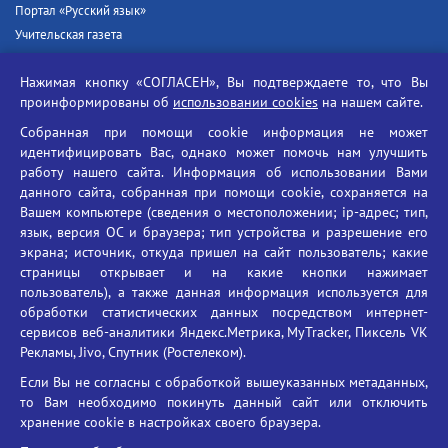
Портал «Русский язык»
Учительская газета
Российская академия наук
Нажимая кнопку «СОГЛАСЕН», Вы подтверждаете то, что Вы
Единый портал государственных услуг
проинформированы об
использовании cookies
на нашем сайте.
Противодействие терроризму
Собранная при помощи cookie информация не может
Противодействие угрозам информационной безопасности
идентифицировать Вас, однако может помочь нам улучшить
Социальные ролики - Генеральная прокуратура РФ
работу нашего сайта. Информация об использовании Вами
Противодействие коррупции
данного сайта, собранная при помощи cookie, сохраняется на
Вашем компьютере (сведения о местоположении; ip-адрес; тип,
БГУ против наркотиков
язык, версия ОС и браузера; тип устройства и разрешение его
Брянский государственный университет
экрана; источник, откуда пришел на сайт пользователь; какие
имени академика И.Г. Петровского
страницы открывает и на какие кнопки нажимает
пользователь), а также данная информация используется для
Время работы: пн-пт 09:00-18:00
обработки статистических данных посредством интернет-
E-mail: bryanskgu@mail.ru
сервисов веб-аналитики Яндекс.Метрика, MyTracker, Пиксель VK
Телефон: +7(4832)58-90-85
Рекламы, Jivo, Спутник (Ростелеком).
Если Вы не согласны с обработкой вышеуказанных метаданных,
то Вам необходимо покинуть данный сайт или отключить
хранение cookie в настройках своего браузера.