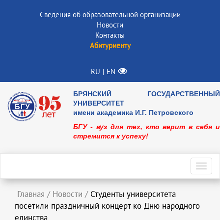
Сведения об образовательной организации
Новости
Контакты
Абитуриенту
RU
EN
|
БРЯНСКИЙ ГОСУДАРСТВЕННЫЙ
УНИВЕРСИТЕТ
имени академика И.Г. Петровского
БГУ - вуз для тех, кто верит в себя и
стремится к успеху!
Toggl
navig
Главная
/
Новости
/
Студенты университета
посетили праздничный концерт ко Дню народного
единства