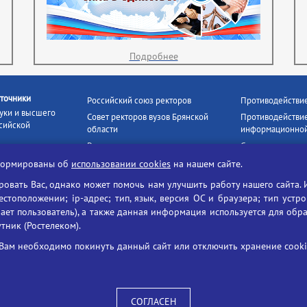
Подробнее
точники
Российский союз ректоров
Противодействи
уки и высшего
Совет ректоров вузов Брянской
Противодействие
сийской
области
информационной
Росстудцентр
Социальные роли
росвещения
прокуратура РФ
Наши партнёры
нформированы об
использовании cookies
на нашем сайте.
кое
Противодействи
Образование на русском
вать Вас, однако может помочь нам улучшить работу нашего сайта. 
БГУ против нарк
Портал «Русский язык»
тоположении; ip-адрес; тип, язык, версия ОС и браузера; тип устр
формационных
Учительская газета
ает пользователь), а также данная информация используется для обр
утник (Ростелеком).
ия цифровых
Российская академия наук
 ресурсов
Единый портал государственных
Вам необходимо покинуть данный сайт или отключить хранение cookie
жба по надзору
услуг
ания и науки
ая цифровая
 среда РФ»
СОГЛАСЕН