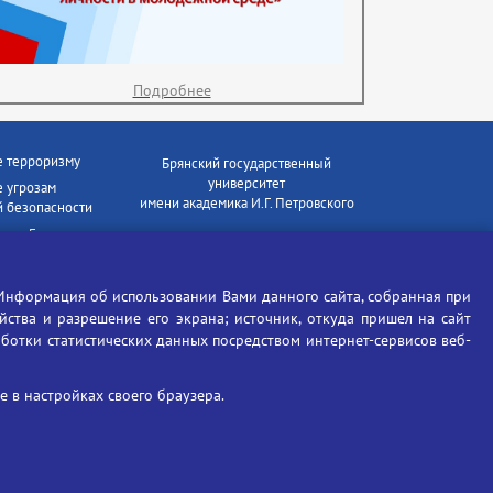
Подробнее
е терроризму
Брянский государственный
университет
 угрозам
имени академика И.Г. Петровского
 безопасности
ки - Генеральная
Время работы: пн-пт 09:00-18:00
E-mail: bryanskgu@mail.ru
е коррупции
Телефон: +7(4832)58-90-85
Информация об использовании Вами данного сайта, собранная при
отиков
ойства и разрешение его экрана; источник, откуда пришел на сайт
аботки статистических данных посредством интернет-сервисов веб-
 в настройках своего браузера.
Вход