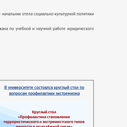
 – начальник отела социально-культурной политики
декана по учебной и научной работе юридического
В университете состоялся круглый стол по
вопросам профилактики экстремизма