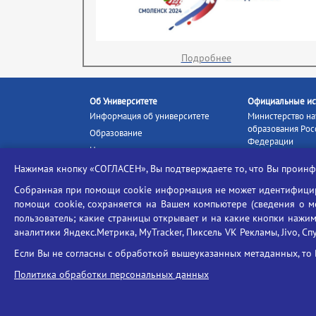
Подробнее
Об Университете
Официальные ис
Информация об университете
Министерство на
образования Рос
Образование
Федерации
Наука и инновации
Министерство п
Абитуриенту
Нажимая кнопку «СОГЛАСЕН», Вы подтверждаете то, что Вы прои
Портал «Российс
Студентам
образование»
Собранная при помощи cookie информация не может идентифициро
Ассоциация выпускников
помощи cookie, сохраняется на Вашем компьютере (сведения о мес
Единое окно ин
Центр тестирования
ресурсов
пользователь; какие страницы открывает и на какие кнопки нажим
иностранных граждан
аналитики Яндекс.Метрика, MyTracker, Пиксель VK Рекламы, Jivo, Сп
Единая коллекц
Конкурс на замещение
образовательных
Если Вы не согласны с обработкой вышеуказанных метаданных, то 
должностей научно-
Федеральная слу
педагогических работников
Политика обработки персональных данных
в сфере образов
ГИС «Современн
образовательная