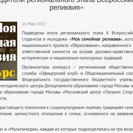
реликвия»
16 Мая 2022
Подведены итоги регионального этапа X Всероссийс
студентов и молодежи «
Моя семейная реликвия
», ко
национального проекта «Образование», направленного
ответственной личности на основе духовно-нравстве
исторических и национально-культурных традиций.
Организаторы конкурса – региональная общественн
службы «Офицерский клуб» и Общенациональный сою
Федерального государственного бюджетного учреж
о методического центра Департамента образования города Москвы 
 образования города Москвы «Московский центр «Патриот. Спор
сти.
астающего поколения к социокультурным нормам, традициям семьи,
питание ценностного отношения к семье, основанного на уважен
а» и «Мультимедиа», каждая из которых подразделялась на три возр