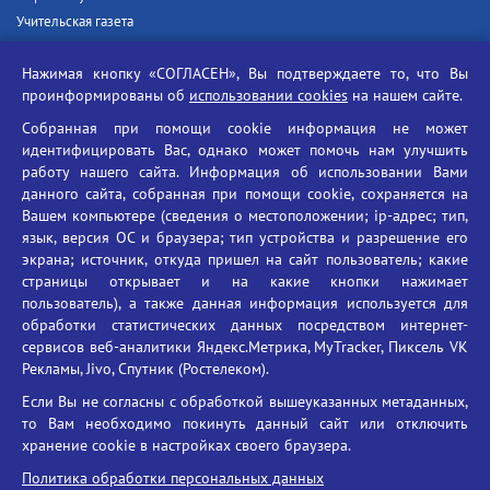
Учительская газета
Российская академия наук
Нажимая кнопку «СОГЛАСЕН», Вы подтверждаете то, что Вы
Единый портал государственных услуг
проинформированы об
использовании cookies
на нашем сайте.
Противодействие терроризму
Собранная при помощи cookie информация не может
Противодействие угрозам информационной безопасности
идентифицировать Вас, однако может помочь нам улучшить
Социальные ролики - Генеральная прокуратура РФ
работу нашего сайта. Информация об использовании Вами
Противодействие коррупции
данного сайта, собранная при помощи cookie, сохраняется на
Вашем компьютере (сведения о местоположении; ip-адрес; тип,
БГУ против наркотиков
язык, версия ОС и браузера; тип устройства и разрешение его
Брянский государственный университет
экрана; источник, откуда пришел на сайт пользователь; какие
имени академика И.Г. Петровского
страницы открывает и на какие кнопки нажимает
пользователь), а также данная информация используется для
Время работы: пн-пт 09:00-18:00
обработки статистических данных посредством интернет-
E-mail: bryanskgu@mail.ru
сервисов веб-аналитики Яндекс.Метрика, MyTracker, Пиксель VK
Телефон: +7(4832)58-90-85
Рекламы, Jivo, Спутник (Ростелеком).
Если Вы не согласны с обработкой вышеуказанных метаданных,
то Вам необходимо покинуть данный сайт или отключить
хранение cookie в настройках своего браузера.
Политика обработки персональных данных