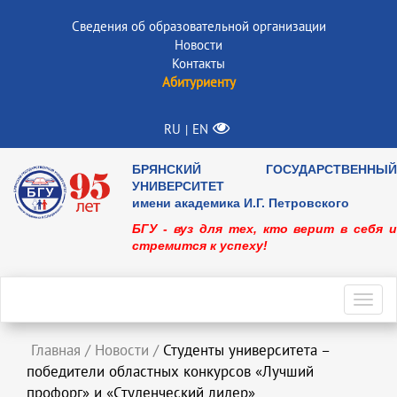
Сведения об образовательной организации
Новости
Контакты
Абитуриенту
RU
EN
|
БРЯНСКИЙ ГОСУДАРСТВЕННЫЙ
УНИВЕРСИТЕТ
имени академика И.Г. Петровского
БГУ - вуз для тех, кто верит в себя и
стремится к успеху!
Toggl
navig
Главная
/
Новости
/
Студенты университета –
победители областных конкурсов «Лучший
профорг» и «Студенческий лидер»