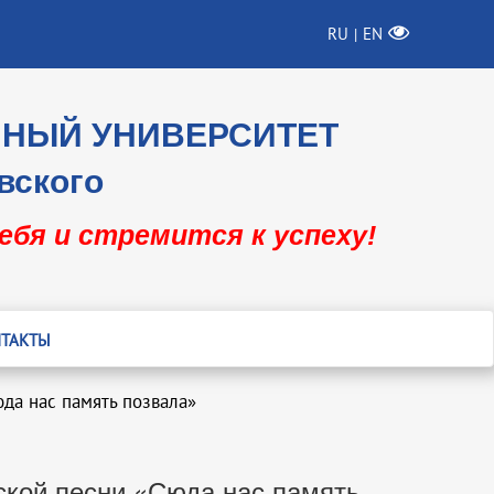
RU
EN
|
ННЫЙ УНИВЕРСИТЕТ
вского
себя и стремится к успеху!
ТАКТЫ
да нас память позвала»
ской песни «Сюда нас память