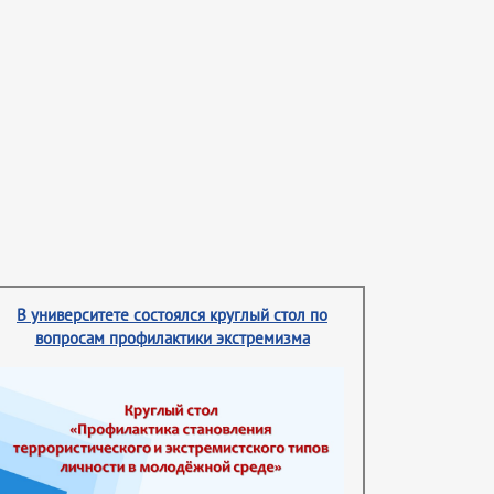
В университете состоялся круглый стол по
вопросам профилактики экстремизма