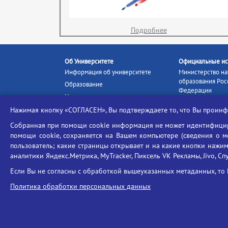
Подробнее
Об Университете
Официальные ис
Информация об университете
Министерство на
образования Рос
Образование
Федерации
Наука и инновации
Министерство п
Абитуриенту
Нажимая кнопку «СОГЛАСЕН», Вы подтверждаете то, что Вы прои
Портал «Российс
Студентам
образование»
Собранная при помощи cookie информация не может идентифициро
Ассоциация выпускников
помощи cookie, сохраняется на Вашем компьютере (сведения о мес
Единое окно ин
Центр тестирования
ресурсов
пользователь; какие страницы открывает и на какие кнопки нажим
иностранных граждан
аналитики Яндекс.Метрика, MyTracker, Пиксель VK Рекламы, Jivo, Сп
Единая коллекц
Конкурс на замещение
образовательных
Если Вы не согласны с обработкой вышеуказанных метаданных, то 
должностей научно-
Федеральная слу
педагогических работников
Политика обработки персональных данных
в сфере образов
ГИС «Современн
образовательная