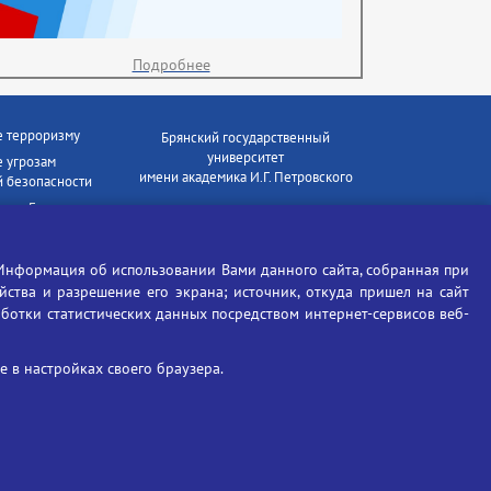
Подробнее
е терроризму
Брянский государственный
университет
 угрозам
имени академика И.Г. Петровского
 безопасности
ки - Генеральная
Время работы: пн-пт 09:00-18:00
E-mail: bryanskgu@mail.ru
е коррупции
Телефон: +7(4832)58-90-85
Информация об использовании Вами данного сайта, собранная при
отиков
ойства и разрешение его экрана; источник, откуда пришел на сайт
аботки статистических данных посредством интернет-сервисов веб-
 в настройках своего браузера.
Вход