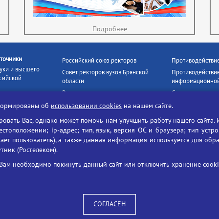
Подробнее
точники
Российский союз ректоров
Противодействи
уки и высшего
Совет ректоров вузов Брянской
Противодействие
сийской
области
информационной
Росстудцентр
Социальные роли
росвещения
прокуратура РФ
Наши партнёры
нформированы об
использовании cookies
на нашем сайте.
кое
Противодействи
Образование на русском
вать Вас, однако может помочь нам улучшить работу нашего сайта. 
БГУ против нарк
Портал «Русский язык»
тоположении; ip-адрес; тип, язык, версия ОС и браузера; тип устр
формационных
Учительская газета
ает пользователь), а также данная информация используется для обр
утник (Ростелеком).
ия цифровых
Российская академия наук
 ресурсов
Единый портал государственных
Вам необходимо покинуть данный сайт или отключить хранение cookie
жба по надзору
услуг
ания и науки
ая цифровая
 среда РФ»
СОГЛАСЕН