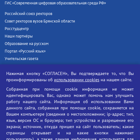
ГИС «Современная цифровая образовательная среда РФ»
Российский союз ректоров
Совет ректоров вузов Брянской области
Росстудцентр
Наши партнёры
Образование на русском
Портал «Русский язык»
Учительская газета
Российская академия наук
Нажимая кнопку «СОГЛАСЕН», Вы подтверждаете то, что Вы
Единый портал государственных услуг
проинформированы об
использовании cookies
на нашем сайте.
Противодействие терроризму
Собранная при помощи cookie информация не может
Противодействие угрозам информационной безопасности
идентифицировать Вас, однако может помочь нам улучшить
Социальные ролики - Генеральная прокуратура РФ
работу нашего сайта. Информация об использовании Вами
Противодействие коррупции
данного сайта, собранная при помощи cookie, сохраняется на
Вашем компьютере (сведения о местоположении; ip-адрес; тип,
БГУ против наркотиков
язык, версия ОС и браузера; тип устройства и разрешение его
Брянский государственный университет
экрана; источник, откуда пришел на сайт пользователь; какие
имени академика И.Г. Петровского
страницы открывает и на какие кнопки нажимает
пользователь), а также данная информация используется для