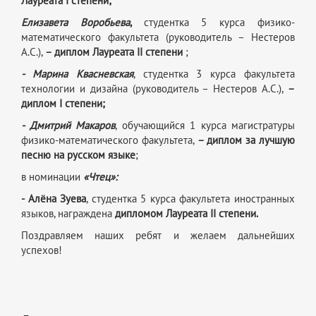
Лауреата I степени;
Елизавета Воробьева
,
студентка 5 курса физико-
математического факультета (руководитель – Нестеров
А.С.),
– диплом Лауреата II степени
;
- Марина Квасневская
, студентка 3 курса факультета
технологии и дизайна (руководитель – Нестеров А.С.),
–
диплом I степени;
- Дмитрий Макаров
, обучающийся 1 курса магистратуры
физико-математического факультета,
– диплом за лучшую
песню на русском языке
;
в номинации
«Чтец»:
- Алёна Зуева
, студентка 5 курса факультета иностранных
языков, награждена
д
ипломом Лауреата II степени.
Поздравляем наших ребят и желаем дальнейших
успехов!