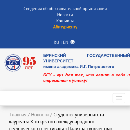
Сведения об образовательной организации
Новости
Контакты
Абитуриенту
RU
EN
|
БРЯНСКИЙ ГОСУДАРСТВЕННЫЙ
УНИВЕРСИТЕТ
имени академика И.Г. Петровского
БГУ - вуз для тех, кто верит в себя и
стремится к успеху!
Toggl
navig
Главная
/
Новости
/
Студенты университета –
лауреаты Х открытого международного
студенческого фестиваля «Палитра творчества»