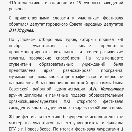
316 коллективов и солистов из 19 учебных заведений
региона.
С приветственными словами к участникам фестиваля
обратился депутат городского Совета народных депутатов
В.И. Игрунев
.
По условиям отборочных туров, который прошел 7-8
ноября, участникам в финале предстояло
продемонстрировать вокальные и хореографические
таланты, творческие способности. На гала-концерте
студентами образовательных учреждений была
представлена яркая разножанровая программа:
музыкальное, вокальное, хореографическое и цирковое
направления. В завершении концертной программы Глава
Советской районной администрации
А.Н. Колесников
вручил дипломы и памятные подарки образовательным
организациям-лауреатам XXI открытого фестиваля
самодеятельного студенческого творчества «Живи и пой».
Жюри фестиваля отметило безупречное исполнительское
мастерство участников нашего университета и филиала
БГУ в г. Новозыбкове. По итогам фестиваля лауреатами
1