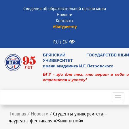
Сведения об образовательной организации
Новости
Контакты
Абитуриенту
RU
EN
|
БРЯНСКИЙ ГОСУДАРСТВЕННЫЙ
УНИВЕРСИТЕТ
имени академика И.Г. Петровского
БГУ - вуз для тех, кто верит в себя и
стремится к успеху!
Toggl
navig
Главная
/
Новости
/
Студенты университета –
лауреаты фестиваля «Живи и пой»