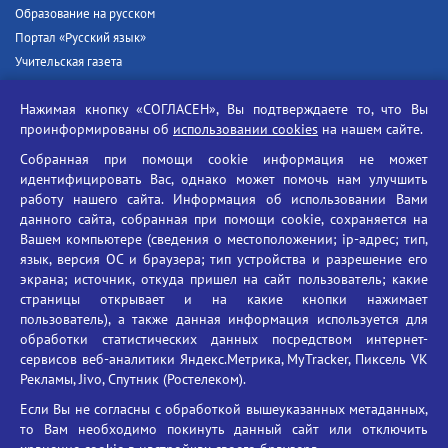
Образование на русском
Портал «Русский язык»
Учительская газета
Российская академия наук
Нажимая кнопку «СОГЛАСЕН», Вы подтверждаете то, что Вы
Единый портал государственных услуг
проинформированы об
использовании cookies
на нашем сайте.
Противодействие терроризму
Собранная при помощи cookie информация не может
Противодействие угрозам информационной безопасности
идентифицировать Вас, однако может помочь нам улучшить
Социальные ролики - Генеральная прокуратура РФ
работу нашего сайта. Информация об использовании Вами
Противодействие коррупции
данного сайта, собранная при помощи cookie, сохраняется на
Вашем компьютере (сведения о местоположении; ip-адрес; тип,
БГУ против наркотиков
язык, версия ОС и браузера; тип устройства и разрешение его
Брянский государственный университет
экрана; источник, откуда пришел на сайт пользователь; какие
имени академика И.Г. Петровского
страницы открывает и на какие кнопки нажимает
пользователь), а также данная информация используется для
Время работы: пн-пт 09:00-18:00
обработки статистических данных посредством интернет-
E-mail: bryanskgu@mail.ru
сервисов веб-аналитики Яндекс.Метрика, MyTracker, Пиксель VK
Телефон: +7(4832)58-90-85
Рекламы, Jivo, Спутник (Ростелеком).
Если Вы не согласны с обработкой вышеуказанных метаданных,
то Вам необходимо покинуть данный сайт или отключить