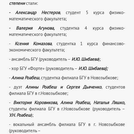
степени
стали:
-
Александр Нестеров
, студент 5 курса физико-
математического факультета;
-
Валерия Агунова
,
студентка 4 курса физико-
математического факультета;
-
Ксения Комазова
, студентка 1 курса финансово-
экономического факультета;
- ансамбль БГУ (руководитель –
И.Ю. Шибаева
);
- хор БГУ «Форте» (руководитель –
И.Ю. Шибаева);
-
Алина Роабеш
, студентка филиала БГУ в Новозыбкове;
- дуэт
Алины Роабеш и Сергея Дьяченко
, студентов
филиала БГУ в г.Новозыбкове;
-
Виктория Коровикова, Алина Роабеш, Наталья Ляшко,
студенты филиала БГУ в г.Новозыбкове (руководитель –
У.Н. Роабеш
);
- вокальный ансамбль филиала БГУ в г. Новозыбкове
(руководитель –