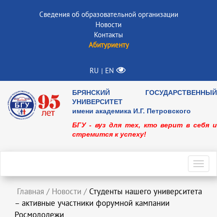
Сведения об образовательной организации
Новости
Контакты
Абитуриенту
RU
EN
|
БРЯНСКИЙ ГОСУДАРСТВЕННЫЙ
УНИВЕРСИТЕТ
имени академика И.Г. Петровского
БГУ - вуз для тех, кто верит в себя и
стремится к успеху!
Toggl
navig
Главная
/
Новости
/
Студенты нашего университета
– активные участники форумной кампании
Росмолодежи