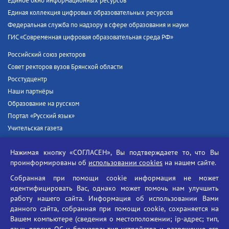
Единое окно информационных ресурсов
Единая коллекция цифровых образовательных ресурсов
Федеральная служба по надзору в сфере образования и науки
ГИС «Современная цифровая образовательная среда РФ»
Российский союз ректоров
Совет ректоров вузов Брянской области
Росстудцентр
Наши партнёры
Образование на русском
Портал «Русский язык»
Учительская газета
Российская академия наук
Нажимая кнопку «СОГЛАСЕН», Вы подтверждаете то, что Вы
Единый портал государственных услуг
проинформированы об
использовании cookies
на нашем сайте.
Противодействие терроризму
Собранная при помощи cookie информация не может
Противодействие угрозам информационной безопасности
идентифицировать Вас, однако может помочь нам улучшить
Социальные ролики - Генеральная прокуратура РФ
работу нашего сайта. Информация об использовании Вами
Противодействие коррупции
данного сайта, собранная при помощи cookie, сохраняется на
Вашем компьютере (сведения о местоположении; ip-адрес; тип,
БГУ против наркотиков