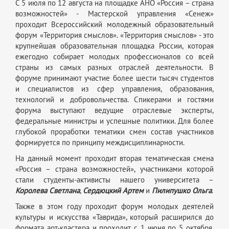
С 5 июля по 12 августа на площадке АНО «Россия – страна
возможностей» - Мастерской управления «Сенеж»
проходит Всероссийский молодежный образовательный
форум «Территория смыслов». «Территория смыслов» - это
крупнейшая образовательная площадка России, которая
ежегодно собирает молодых профессионалов со всей
страны из самых разных отраслей деятельности. В
форуме принимают участие более шести тысяч студентов
и специалистов из сфер управления, образования,
технологий и добровольчества. Спикерами и гостями
форума выступают ведущие отраслевые эксперты,
федеральные министры и успешные политики. Для более
глубокой проработки тематики смен состав участников
формируется по принципу междисциплинарности.
На данный момент проходит вторая тематическая смена
«Россия – страна возможностей», участниками которой
стали студенты-активисты нашего университета –
Королева Светлана
,
Сердюцкий Артем
и
Пилипушко Ольг
а
.
Также в этом году проходит форум молодых деятелей
культуры и искусства «Таврида», который расширился до
формата арт-кластера и проходит с 1 июня по 5 октября.