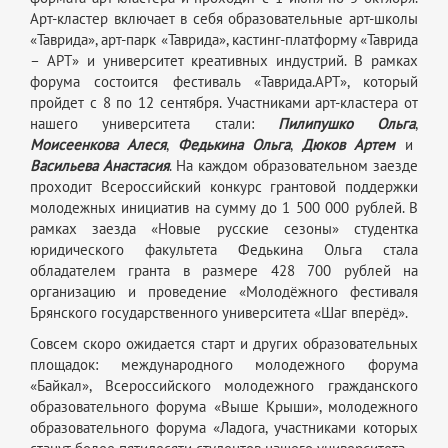
Арт-кластер включает в себя образовательные арт-школы
«Таврида», арт-парк «Таврида», кастинг-платформу «Таврида
– АРТ» и университет креативных индустрий. В рамках
форума состоится фестиваль «Таврида.АРТ», который
пройдет с 8 по 12 сентября. Участниками арт-кластера от
нашего университета стали:
Пилипушко Ольга
,
Моисеенкова Алеся
,
Федькина Ольга
,
Дюков Артем
и
Васильева Анастасия
. На каждом образовательном заезде
проходит Всероссийский конкурс грантовой поддержки
молодежных инициатив на сумму до 1 500 000 рублей. В
рамках заезда «Новые русские сезоны» студентка
юридического факультета Федькина Ольга стала
обладателем гранта в размере 428 700 рублей на
организацию и проведение «Молодёжного фестиваля
Брянского государственного университета «Шаг вперёд».
Совсем скоро ожидается старт и других образовательных
площадок: международного молодежного форума
«Байкал», Всероссийского молодежного гражданского
образовательного форума «Выше Крыши», молодежного
образовательного форума «Ладога, участниками которых