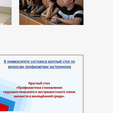
В университете состоялся круглый стол по
вопросам профилактики экстремизма