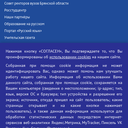
Совет ректоров вузов Брянской области
Росстудцентр
Наши партнёры
Образование на русском
Портал «Русский язык»
Учительская газета
Российская академия наук
Нажимая кнопку «СОГЛАСЕН», Вы подтверждаете то, что Вы
Единый портал государственных услуг
проинформированы об
использовании cookies
на нашем сайте.
Противодействие терроризму
Собранная при помощи cookie информация не может
Противодействие угрозам информационной безопасности
идентифицировать Вас, однако может помочь нам улучшить
Социальные ролики - Генеральная прокуратура РФ
работу нашего сайта. Информация об использовании Вами
Противодействие коррупции
данного сайта, собранная при помощи cookie, сохраняется на
Вашем компьютере (сведения о местоположении; ip-адрес; тип,
БГУ против наркотиков
язык, версия ОС и браузера; тип устройства и разрешение его
Брянский государственный университет
экрана; источник, откуда пришел на сайт пользователь; какие
имени академика И.Г. Петровского
страницы открывает и на какие кнопки нажимает
пользователь), а также данная информация используется для
Время работы: пн-пт 09:00-18:00
обработки статистических данных посредством интернет-
E-mail: bryanskgu@mail.ru
сервисов веб-аналитики Яндекс.Метрика, MyTracker, Пиксель VK
Телефон: +7(4832)58-90-85