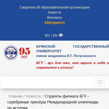
Сведения об образовательной организации
Новости
Контакты
Абитуриенту
RU
EN
|
БРЯНСКИЙ ГОСУДАРСТВЕННЫЙ
УНИВЕРСИТЕТ
имени академика И.Г. Петровского
БГУ - вуз для тех, кто верит в себя и
стремится к успеху!
Toggl
navig
Главная
/
Новости
/
Студенты филиала БГУ –
серебряные призёры Международной олимпиады
по истории