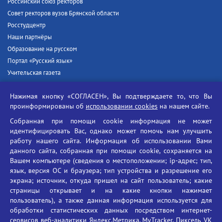
Российский союз ректоров
Совет ректоров вузов Брянской области
Росстудцентр
Наши партнёры
Образование на русском
Портал «Русский язык»
Учительская газета
Российская академия наук
Нажимая кнопку «СОГЛАСЕН», Вы подтверждаете то, что Вы
Единый портал государственных услуг
проинформированы об
использовании cookies
на нашем сайте.
Противодействие терроризму
Собранная при помощи cookie информация не может
Противодействие угрозам информационной безопасности
идентифицировать Вас, однако может помочь нам улучшить
Социальные ролики - Генеральная прокуратура РФ
работу нашего сайта. Информация об использовании Вами
Противодействие коррупции
данного сайта, собранная при помощи cookie, сохраняется на
Вашем компьютере (сведения о местоположении; ip-адрес; тип,
БГУ против наркотиков
язык, версия ОС и браузера; тип устройства и разрешение его
Брянский государственный университет
экрана; источник, откуда пришел на сайт пользователь; какие
имени академика И.Г. Петровского
страницы открывает и на какие кнопки нажимает
пользователь), а также данная информация используется для
Время работы: пн-пт 09:00-18:00
обработки статистических данных посредством интернет-
E-mail: bryanskgu@mail.ru
сервисов веб-аналитики Яндекс.Метрика, MyTracker, Пиксель VK