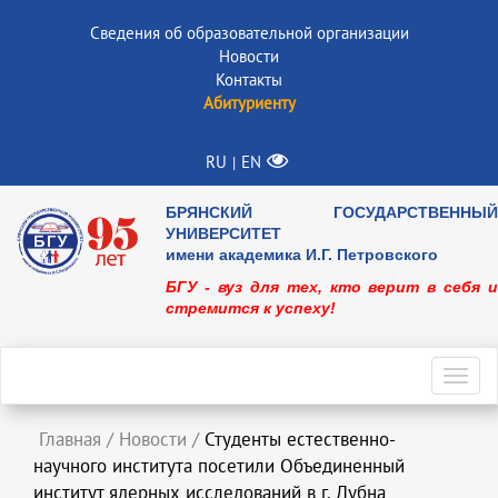
Сведения об образовательной организации
Новости
Контакты
Абитуриенту
RU
EN
|
БРЯНСКИЙ ГОСУДАРСТВЕННЫЙ
УНИВЕРСИТЕТ
имени академика И.Г. Петровского
БГУ - вуз для тех, кто верит в себя и
стремится к успеху!
Toggl
navig
Главная
/
Новости
/
Студенты естественно-
научного института посетили Объединенный
институт ядерных исследований в г. Дубна