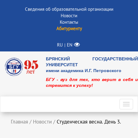
Сведения об образовательной организации
Новости
Контакты
Абитуриенту
RU
EN
|
БРЯНСКИЙ ГОСУДАРСТВЕННЫЙ
УНИВЕРСИТЕТ
имени академика И.Г. Петровского
БГУ - вуз для тех, кто верит в себя и
стремится к успеху!
Toggl
navig
Главная
/
Новости
/
Студенческая весна. День 3.