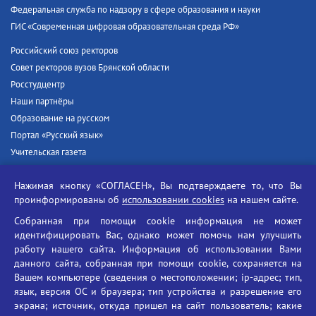
Федеральная служба по надзору в сфере образования и науки
ГИС «Современная цифровая образовательная среда РФ»
Российский союз ректоров
Совет ректоров вузов Брянской области
Росстудцентр
Наши партнёры
Образование на русском
Портал «Русский язык»
Учительская газета
Российская академия наук
Нажимая кнопку «СОГЛАСЕН», Вы подтверждаете то, что Вы
Единый портал государственных услуг
проинформированы об
использовании cookies
на нашем сайте.
Противодействие терроризму
Собранная при помощи cookie информация не может
Противодействие угрозам информационной безопасности
идентифицировать Вас, однако может помочь нам улучшить
Социальные ролики - Генеральная прокуратура РФ
работу нашего сайта. Информация об использовании Вами
Противодействие коррупции
данного сайта, собранная при помощи cookie, сохраняется на
Вашем компьютере (сведения о местоположении; ip-адрес; тип,
БГУ против наркотиков
язык, версия ОС и браузера; тип устройства и разрешение его
Брянский государственный университет
экрана; источник, откуда пришел на сайт пользователь; какие
имени академика И.Г. Петровского