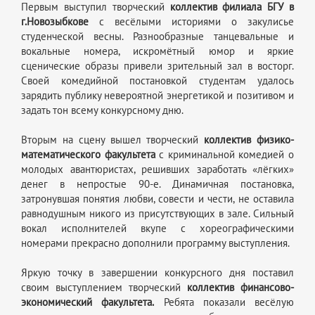
Первым выступил творческий
коллектив филиала БГУ в
г.Новозыбкове
с весёлыми историями о закулисье
студенческой весны. Разнообразные танцевальные и
вокальные номера, искромётный юмор и яркие
сценические образы привели зрительный зал в восторг.
Своей комедийной постановкой студентам удалось
зарядить публику невероятной энергетикой и позитивом и
задать тон всему конкурсному дню.
Вторым на сцену вышел творческий
коллектив физико-
математического факультета
с криминальной комедией о
молодых авантюристах, решивших заработать «лёгких»
денег в непростые 90-е. Динамичная постановка,
затронувшая понятия любви, совести и чести, не оставила
равнодушным никого из присутствующих в зале. Сильный
вокал исполнителей вкупе с хореографическими
номерами прекрасно дополнили программу выступления.
Яркую точку в завершении конкурсного дня поставил
своим выступлением творческий
коллектив финансово-
экономический факультета.
Ребята показали весёлую