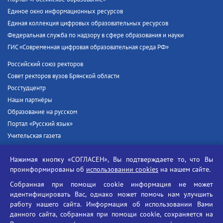
Единое окно информационных ресурсов
Единая коллекция цифровых образовательных ресурсов
Федеральная служба по надзору в сфере образования и науки
ГИС «Современная цифровая образовательная среда РФ»
Российский союз ректоров
Совет ректоров вузов Брянской области
Росстудцентр
Наши партнёры
Образование на русском
Портал «Русский язык»
Учительская газета
Российская академия наук
Нажимая кнопку «СОГЛАСЕН», Вы подтверждаете то, что Вы
Единый портал государственных услуг
проинформированы об
использовании cookies
на нашем сайте.
Противодействие терроризму
Собранная при помощи cookie информация не может
Противодействие угрозам информационной безопасности
идентифицировать Вас, однако может помочь нам улучшить
Социальные ролики - Генеральная прокуратура РФ
работу нашего сайта. Информация об использовании Вами
Противодействие коррупции
данного сайта, собранная при помощи cookie, сохраняется на