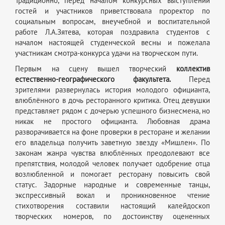
Традиционно, перед началом конкурсных выступлений
гостей и участников приветствовала проректор по
социальным вопросам, внеучебной и воспитательной
работе Л.А.Зятева, которая поздравила студентов с
началом настоящей студенческой весны и пожелала
участникам смотра-конкурса удачи на творческом пути.
Первым на сцену вышел творческий
коллектив
естественно-географического факультета.
Перед
зрителями развернулась история молодого официанта,
влюблённого в дочь ресторанного критика. Отец девушки
представляет рядом с дочерью успешного бизнесмена, но
никак не простого официанта. Любовная драма
разворачивается на фоне проверки в ресторане и желании
его владельца получить заветную звезду «Мишлен». По
законам жанра чувства влюблённых преодолевают все
препятствия, молодой человек получает одобрение отца
возлюбленной и помогает ресторану повысить свой
статус. Задорные народные и современные танцы,
экспрессивный вокал и проникновенное чтение
стихотворения составили настоящий калейдоскоп
творческих номеров, по достоинству оцененных