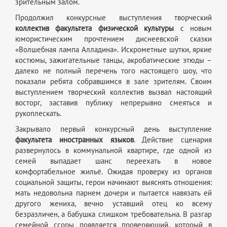
зрительным залом.
Продолжил конкурсные выступления творческий
коллектив факультета физической культуры
с новым
юмористическим прочтением диснеевской сказки
«Волшебная лампа Алладина». Искрометные шутки, яркие
костюмы, зажигательные танцы, акробатические этюды –
далеко не полный перечень того настоящего шоу, что
показали ребята собравшимся в зале зрителям. Своим
выступлением творческий коллектив вызвал настоящий
восторг, заставив публику непрерывно смеяться и
рукоплескать.
Закрывало первый конкурсный день выступление
факультета иностранных языков
. Действие сценария
развернулось в коммунальной квартире, где одной из
семей выпадает шанс переехать в новое
комфортабельное жильё. Ожидая проверку из органов
социальной защиты, герои начинают выяснять отношения:
мать недовольна парнем дочери и пытается навязать ей
другого жениха, вечно уставший отец ко всему
безразличен, а бабушка слишком требовательна. В разгар
семейной ссоры появляется проверяющий, который в