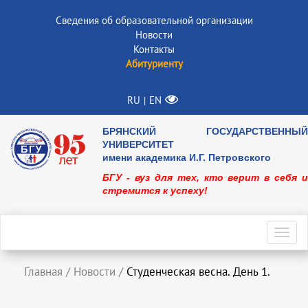
Сведения об образовательной организации
Новости
Контакты
Абитуриенту
RU
EN
|
БРЯНСКИЙ ГОСУДАРСТВЕННЫЙ
УНИВЕРСИТЕТ
имени академика И.Г. Петровского
БГУ - вуз для тех, кто верит в себя и
стремится к успеху!
Toggl
navig
Главная
/
Новости
/
Студенческая весна. День 1.