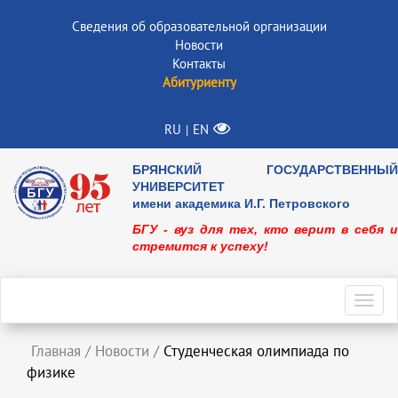
Сведения об образовательной организации
Новости
Контакты
Абитуриенту
RU
EN
|
БРЯНСКИЙ ГОСУДАРСТВЕННЫЙ
УНИВЕРСИТЕТ
имени академика И.Г. Петровского
БГУ - вуз для тех, кто верит в себя и
стремится к успеху!
Toggl
navig
Главная
/
Новости
/
Студенческая олимпиада по
физике