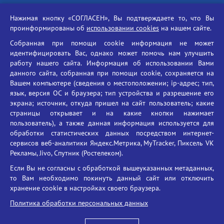
Российская академия наук
Нажимая кнопку «СОГЛАСЕН», Вы подтверждаете то, что Вы
Единый портал государственных услуг
проинформированы об
использовании cookies
на нашем сайте.
Противодействие терроризму
Собранная при помощи cookie информация не может
Противодействие угрозам информационной безопасности
идентифицировать Вас, однако может помочь нам улучшить
Социальные ролики - Генеральная прокуратура РФ
работу нашего сайта. Информация об использовании Вами
Противодействие коррупции
данного сайта, собранная при помощи cookie, сохраняется на
Вашем компьютере (сведения о местоположении; ip-адрес; тип,
БГУ против наркотиков
язык, версия ОС и браузера; тип устройства и разрешение его
Брянский государственный университет
экрана; источник, откуда пришел на сайт пользователь; какие
имени академика И.Г. Петровского
страницы открывает и на какие кнопки нажимает
пользователь), а также данная информация используется для
Время работы: пн-пт 09:00-18:00
обработки статистических данных посредством интернет-
E-mail: bryanskgu@mail.ru
сервисов веб-аналитики Яндекс.Метрика, MyTracker, Пиксель VK
Телефон: +7(4832)58-90-85
Рекламы, Jivo, Спутник (Ростелеком).
Если Вы не согласны с обработкой вышеуказанных метаданных,
то Вам необходимо покинуть данный сайт или отключить
хранение cookie в настройках своего браузера.
Политика обработки персональных данных