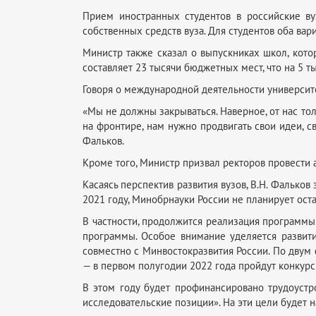
Прием иностранных студентов в российские в
собственных средств вуза. Для студентов оба вар
Министр также сказал о выпускниках школ, кото
составляет 23 тысячи бюджетных мест, что на 5 т
Говоря о международной деятельности университе
«Мы не должны закрываться. Наверное, от нас тол
на фронтире, нам нужно продвигать свои идеи, с
Фальков.
Кроме того, Министр призвал ректоров провести
Касаясь перспектив развития вузов, В.Н. Фальков
2021 году, Минобрнауки России не планирует ост
В частности, продолжится реализация программы
программы. Особое внимание уделяется развитию
совместно с Минвостокразвития России. По дву
— в первом полугодии 2022 года пройдут конкур
В этом году будет профинансировано трудоустр
исследовательские позиции». На эти цели будет н