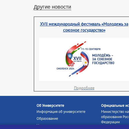
Другие новости
XVII международный фестиваль «Молодежь за
союзное государство»
Подробнее
Об Университете
Официальные ис
Информация об университете
Министерство на
образования Рос
Образование
Федерации
Наука и инновации
Министерство п