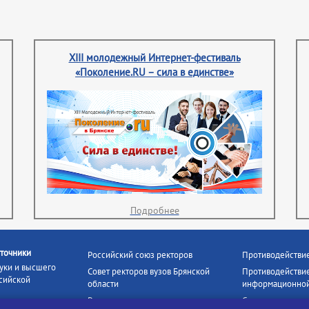
XIII молодежный Интернет-фестиваль
«Поколение.RU – сила в единстве»
Подробнее
точники
Российский союз ректоров
Противодействи
уки и высшего
Совет ректоров вузов Брянской
Противодействие
сийской
области
информационной
Росстудцентр
Социальные роли
росвещения