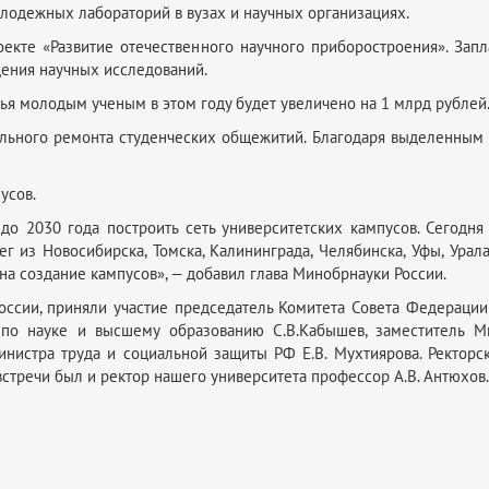
олодежных лабораторий в вузах и научных организациях.
оекте «Развитие отечественного научного приборостроения». Зап
дения научных исследований.
я молодым ученым в этом году будет увеличено на 1 млрд рублей
ального ремонта студенческих общежитий. Благодаря выделенным
пусов.
о 2030 года построить сеть университетских кампусов. Сегодня
ег из Новосибирска, Томска, Калининграда, Челябинска, Уфы, Урал
 на создание кампусов», — добавил глава Минобрнауки России.
оссии, приняли участие председатель Комитета Совета Федерации 
 по науке и высшему образованию С.В.Кабышев, заместитель Ми
инистра труда и социальной защиты РФ Е.В. Мухтиярова. Ректорс
встречи был и ректор нашего университета профессор А.В. Антюхов.