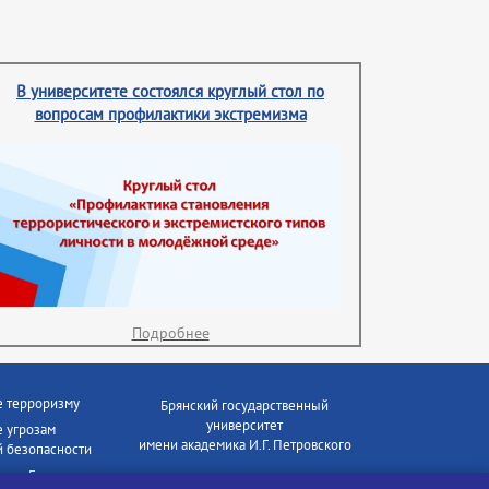
В университете состоялся круглый стол по
вопросам профилактики экстремизма
Подробнее
е терроризму
Брянский государственный
университет
 угрозам
имени академика И.Г. Петровского
 безопасности
ки - Генеральная
Время работы: пн-пт 09:00-18:00