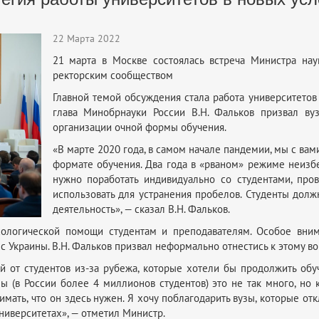
22 Марта 2022
21 марта в Москве состоялась встреча Министра н
ректорским сообществом
Главной темой обсуждения стала работа университетов
глава Минобрнауки России В.Н. Фальков призвал ву
организации очной формы обучения.
«В марте 2020 года, в самом начале пандемии, мы с ва
формате обучения. Два года в «рваном» режиме неизбе
нужно поработать индивидуально со студентами, про
использовать для устранения пробелов. Студенты дол
деятельность», — сказал В.Н. Фальков.
хологической помощи студентам и преподавателям. Особое вним
 Украины. В.Н. Фальков призвал неформально отнестись к этому во
ий от студентов из-за рубежа, которые хотели бы продолжить об
 (в России более 4 миллионов студентов) это не так много, но
нимать, что он здесь нужен. Я хочу поблагодарить вузы, которые от
ниверситетах», — отметил Министр.