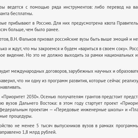
узы ведется с помощью ряда инструментов: либо перевод на ва
ианта бесплатны.
рые прибывают в Россию. Для них предусмотрена квота Правительс
ысяч больше, чем было ранее.
тов, В.Н. Фальков призвал российские вузы быть выше эмоций и н
ько и ждут, что мы закроемся и будем «вариться в своем соку». Р
вое видение. Но это не должно выходить за рамки национальных и
 аудит международных договоров, зарубежных научных и образоват
 заверил, что ни одну из программ развития, которые сейчас реал
анавливать.
 «Приоритет 2030». Осенью получателям грантов предстоит предста
 вузов Дальнего Востока: в этом году стартует проект «Приори
м федеральным проектам — «Передовые инженерные школы» и «Пл
сные процедуры.
ойство не менее 5 тысяч выпускников вузов в рамках программы
аправлено 1,8 млрд рублей.