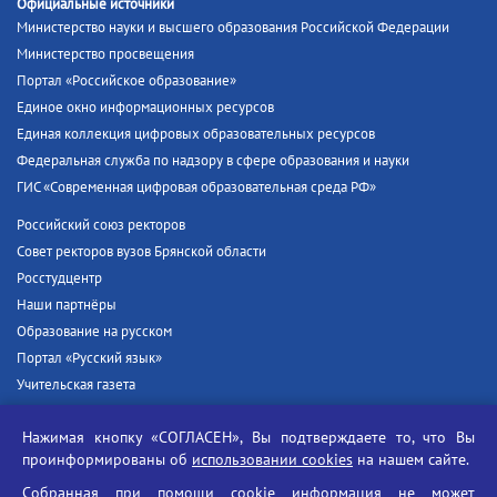
Официальные источники
Министерство науки и высшего образования Российской Федерации
Министерство просвещения
Портал «Российское образование»
Единое окно информационных ресурсов
Единая коллекция цифровых образовательных ресурсов
Федеральная служба по надзору в сфере образования и науки
ГИС «Современная цифровая образовательная среда РФ»
Российский союз ректоров
Совет ректоров вузов Брянской области
Росстудцентр
Наши партнёры
Образование на русском
Портал «Русский язык»
Учительская газета
Российская академия наук
Нажимая кнопку «СОГЛАСЕН», Вы подтверждаете то, что Вы
Единый портал государственных услуг
проинформированы об
использовании cookies
на нашем сайте.
Противодействие терроризму
Собранная при помощи cookie информация не может