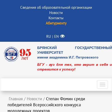
Сведения об образовательной организации
Новости
Контакты
Абитуриенту
RU
EN
|
БРЯНСКИЙ ГОСУДАРСТВЕННЫЙ
УНИВЕРСИТЕТ
имени академика И.Г. Петровского
БГУ - вуз для тех, кто верит в себя и
стремится к успеху!
Toggl
navig
Главная
/
Новости
/
Степан Фомин среди
победителей Всероссийского конкурса
молодежных проектов