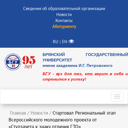
Сведения об образовательной организации
Новости
Контакты
Абитуриенту
RU
EN
|
БРЯНСКИЙ ГОСУДАРСТВЕННЫЙ
УНИВЕРСИТЕТ
имени академика И.Г. Петровского
БГУ - вуз для тех, кто верит в себя и
стремится к успеху!
Toggl
navig
Главная
/
Новости
/
Стартовал Региональный этап
Всероссийского молодежного проекта от
«Студзачета к знаку отличия ГТО»