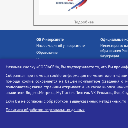
Подробнее
Об Университете
Официальные ис
Информация об университете
Министерство на
образования Рос
Образование
Федерации
Наука и инновации
Министерство п
Абитуриенту
Нажимая кнопку «СОГЛАСЕН», Вы подтверждаете то, что Вы прои
Портал «Российс
Студентам
образование»
Собранная при помощи cookie информация не может идентифициро
Ассоциация выпускников
помощи cookie, сохраняется на Вашем компьютере (сведения о мес
Единое окно ин
Центр тестирования
ресурсов
пользователь; какие страницы открывает и на какие кнопки нажим
иностранных граждан
аналитики Яндекс.Метрика, MyTracker, Пиксель VK Рекламы, Jivo, Сп
Единая коллекц
Конкурс на замещение
образовательных
Если Вы не согласны с обработкой вышеуказанных метаданных, то 
должностей научно-
Федеральная слу
педагогических работников
Политика обработки персональных данных
в сфере образов
ГИС «Современн
образовательная