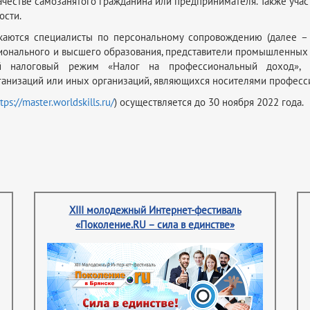
ачестве самозанятого гражданина или предпринимателя. Также уча
ости.
каются специалисты по персональному сопровождению (далее – т
ионального и высшего образования, представители промышленных 
й налоговый режим «Налог на профессиональный доход», п
ганизаций или иных организаций, являющихся носителями професс
tps://master.worldskills.ru/
) осуществляется до 30 ноября 2022 года.
XIII молодежный Интернет-фестиваль
«Поколение.RU – сила в единстве»