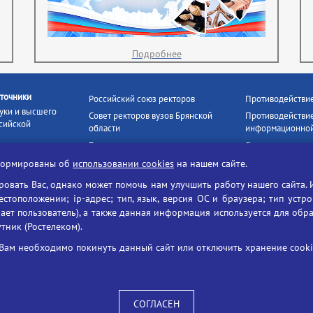
Подробнее
точники
Российский союз ректоров
Противодействи
уки и высшего
Совет ректоров вузов Брянской
Противодействие
сийской
области
информационной
Росстудцентр
Социальные роли
росвещения
прокуратура РФ
Наши партнёры
нформированы об
использовании cookies
на нашем сайте.
кое
Противодействи
Образование на русском
вать Вас, однако может помочь нам улучшить работу нашего сайта. 
БГУ против нарк
Портал «Русский язык»
тоположении; ip-адрес; тип, язык, версия ОС и браузера; тип устр
формационных
Учительская газета
ает пользователь), а также данная информация используется для обр
утник (Ростелеком).
ия цифровых
Российская академия наук
 ресурсов
Единый портал государственных
Вам необходимо покинуть данный сайт или отключить хранение cookie
жба по надзору
услуг
ания и науки
ая цифровая
 среда РФ»
СОГЛАСЕН