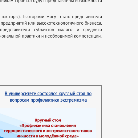
стникам Проекта будут представлены возможности
ьюторы). Тьюторами могут стать представители
предприятий или высокотехнологичного бизнеса,
редставители субъектов малого и среднего
иональной практики и необходимой компетенции.
В университете состоялся круглый стол по
вопросам профилактики экстремизма