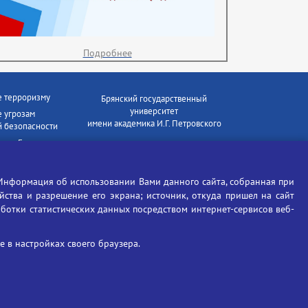
Подробнее
е терроризму
Брянский государственный
университет
 угрозам
имени академика И.Г. Петровского
 безопасности
ки - Генеральная
Время работы: пн-пт 09:00-18:00
E-mail: bryanskgu@mail.ru
е коррупции
Телефон: +7(4832)58-90-85
Информация об использовании Вами данного сайта, собранная при
отиков
ойства и разрешение его экрана; источник, откуда пришел на сайт
аботки статистических данных посредством интернет-сервисов веб-
 в настройках своего браузера.
Вход