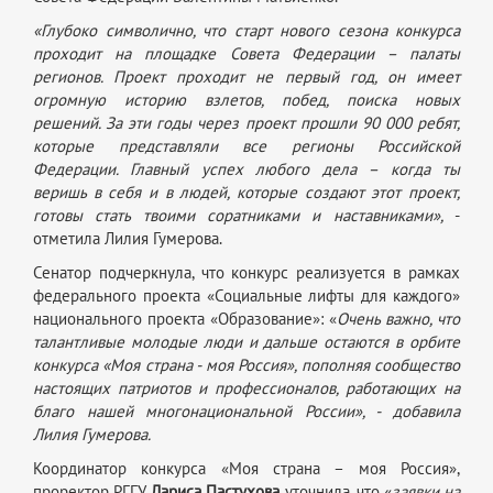
«Глубоко символично, что старт нового сезона конкурса
проходит на площадке Совета Федерации – палаты
регионов. Проект проходит не первый год, он имеет
огромную историю взлетов, побед, поиска новых
решений. За эти годы через проект прошли 90 000 ребят,
которые представляли все регионы Российской
Федерации. Главный успех любого дела – когда ты
веришь в себя и в людей, которые создают этот проект,
готовы стать твоими соратниками и наставниками»,
-
отметила Лилия Гумерова.
Сенатор подчеркнула, что конкурс реализуется в рамках
федерального проекта «Социальные лифты для каждого»
национального проекта «Образование»: «
Очень важно, что
талантливые молодые люди и дальше остаются в орбите
конкурса «Моя страна - моя Россия», пополняя сообщество
настоящих патриотов и профессионалов, работающих на
благо нашей многонациональной России», - добавила
Лилия Гумерова.
Координатор конкурса «Моя страна – моя Россия»,
проректор РГГУ
Лариса Пастухова
уточнила, что «
заявки на