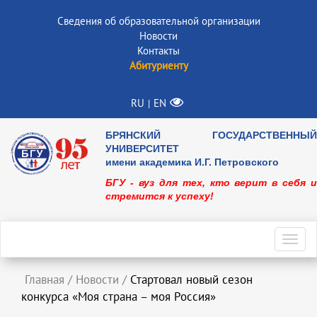
Сведения об образовательной организации
Новости
Контакты
Абитуриенту
RU
EN
|
БРЯНСКИЙ ГОСУДАРСТВЕННЫЙ
УНИВЕРСИТЕТ
имени академика И.Г. Петровского
БГУ - вуз для тех, кто верит в себя и
стремится к успеху!
Toggl
navig
Главная
/
Новости
/
Стартовал новый сезон
конкурса «Моя страна – моя Россия»