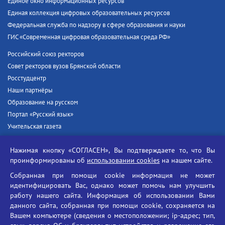
Единое окно информационных ресурсов
Единая коллекция цифровых образовательных ресурсов
Федеральная служба по надзору в сфере образования и науки
ГИС «Современная цифровая образовательная среда РФ»
Российский союз ректоров
Совет ректоров вузов Брянской области
Росстудцентр
Наши партнёры
Образование на русском
Портал «Русский язык»
Учительская газета
Российская академия наук
Нажимая кнопку «СОГЛАСЕН», Вы подтверждаете то, что Вы
Единый портал государственных услуг
проинформированы об
использовании cookies
на нашем сайте.
Противодействие терроризму
Собранная при помощи cookie информация не может
Противодействие угрозам информационной безопасности
идентифицировать Вас, однако может помочь нам улучшить
Социальные ролики - Генеральная прокуратура РФ
работу нашего сайта. Информация об использовании Вами
Противодействие коррупции
данного сайта, собранная при помощи cookie, сохраняется на
Вашем компьютере (сведения о местоположении; ip-адрес; тип,
БГУ против наркотиков