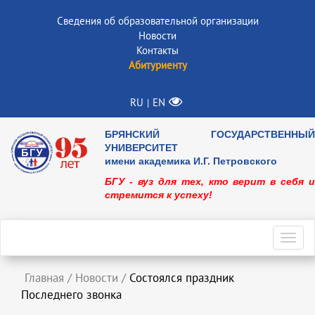
Сведения об образовательной организации
Новости
Контакты
Абитуриенту
RU
EN
|
БРЯНСКИЙ ГОСУДАРСТВЕННЫЙ
УНИВЕРСИТЕТ
имени академика И.Г. Петровского
БГУ - вуз для тех, кто верит в себя и
стремится к успеху!
Toggl
navig
Главная
/
Новости
/
Состоялся праздник
Последнего звонка