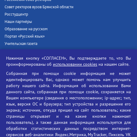
Совет ректоров вузов Брянской области
Росстудцентр
Наши партнёры
Образование на русском
Портал «Русский язык»
Учительская газета
Российская академия наук
Нажимая кнопку «СОГЛАСЕН», Вы подтверждаете то, что Вы
Единый портал государственных услуг
проинформированы об
использовании cookies
на нашем сайте.
Противодействие терроризму
Собранная при помощи cookie информация не может
Противодействие угрозам информационной безопасности
идентифицировать Вас, однако может помочь нам улучшить
Социальные ролики - Генеральная прокуратура РФ
работу нашего сайта. Информация об использовании Вами
Противодействие коррупции
данного сайта, собранная при помощи cookie, сохраняется на
Вашем компьютере (сведения о местоположении; ip-адрес; тип,
БГУ против наркотиков
язык, версия ОС и браузера; тип устройства и разрешение его
Брянский государственный университет
экрана; источник, откуда пришел на сайт пользователь; какие
имени академика И.Г. Петровского
страницы открывает и на какие кнопки нажимает
пользователь), а также данная информация используется для
Время работы: пн-пт 09:00-18:00
обработки статистических данных посредством интернет-
E-mail: bryanskgu@mail.ru
сервисов веб-аналитики Яндекс.Метрика, MyTracker, Пиксель VK