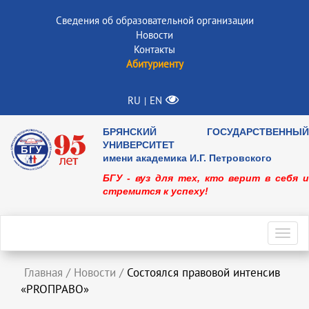
Сведения об образовательной организации
Новости
Контакты
Абитуриенту
RU
EN
|
БРЯНСКИЙ ГОСУДАРСТВЕННЫЙ
УНИВЕРСИТЕТ
имени академика И.Г. Петровского
БГУ - вуз для тех, кто верит в себя и
стремится к успеху!
Toggl
navig
Главная
/
Новости
/
Состоялся правовой интенсив
«PROПРАВО»