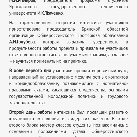
М.И.Маляров,
председатель профкома студентов
Ярославского государственного технического
университета
И.К.Ткаченко
.
На торжественном открытии интенсива участников
приветствовала председатель Брянской областной
организации Общероссийского Профсоюза образования
А.И.Голубева
, которая выразила уверенность в
продуктивности работы проекта и призвала её участников
ответственно отнестись к получаемым знаниям, а главное
– научиться применять их на практике.
В ходе первого дня
участники прошли веревочный курс,
направленный на установление межличностных контактов
и командообразование, познакомились с нормативно-
правовыми актами, касающихся студенчества, основами
государственной молодежной политики и трудового
законодательства.
Второй день работы
интенсива был посвящен развитию
креативного мышления и лидерских качеств. В ходе
второго блока мастер-классов студенты познакомились с
основными положениями устава Общероссийского