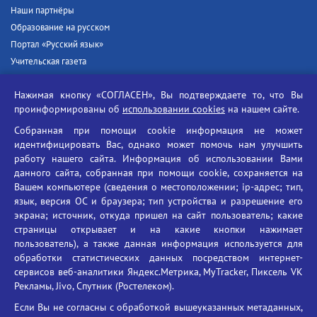
Наши партнёры
Образование на русском
Портал «Русский язык»
Учительская газета
Российская академия наук
Нажимая кнопку «СОГЛАСЕН», Вы подтверждаете то, что Вы
Единый портал государственных услуг
проинформированы об
использовании cookies
на нашем сайте.
Противодействие терроризму
Собранная при помощи cookie информация не может
Противодействие угрозам информационной безопасности
идентифицировать Вас, однако может помочь нам улучшить
Социальные ролики - Генеральная прокуратура РФ
работу нашего сайта. Информация об использовании Вами
Противодействие коррупции
данного сайта, собранная при помощи cookie, сохраняется на
Вашем компьютере (сведения о местоположении; ip-адрес; тип,
БГУ против наркотиков
язык, версия ОС и браузера; тип устройства и разрешение его
Брянский государственный университет
экрана; источник, откуда пришел на сайт пользователь; какие
имени академика И.Г. Петровского
страницы открывает и на какие кнопки нажимает
пользователь), а также данная информация используется для
Время работы: пн-пт 09:00-18:00
обработки статистических данных посредством интернет-
E-mail: bryanskgu@mail.ru
сервисов веб-аналитики Яндекс.Метрика, MyTracker, Пиксель VK
Телефон: +7(4832)58-90-85
Рекламы, Jivo, Спутник (Ростелеком).
Если Вы не согласны с обработкой вышеуказанных метаданных,