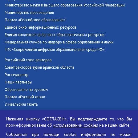
Министерство науки и высшего образования Российской Федерации
Министерство просвещения
Портал «Российское образование»
Единое окно информационных ресурсов
Единая коллекция цифровых образовательных ресурсов
Федеральная служба по надзору в сфере образования и науки
ГИС «Современная цифровая образовательная среда РФ»
Российский союз ректоров
Совет ректоров вузов Брянской области
Росстудцентр
Наши партнёры
Образование на русском
Портал «Русский язык»
Учительская газета
Российская академия наук
Нажимая кнопку «СОГЛАСЕН», Вы подтверждаете то, что Вы
Единый портал государственных услуг
проинформированы об
использовании cookies
на нашем сайте.
Противодействие терроризму
Собранная при помощи cookie информация не может
Противодействие угрозам информационной безопасности