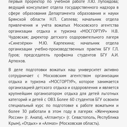
первый проректор по учебной работе Л.Ю. Лупоядова;
ведущий консультант отдела государственного надзора в
сфере образования Департамента образования и науки
Брянской области Н.П. Саплева; начальник отдела
привлечения и учёта вожатых Московского агентства
организации отдыха и туризма «МОСГОРТУР» Н.В.
Чудовская; директор детского оздоровительного лагеря
«Синезёрки» М.Ю. Карпекина;
начальник отдела
организации учебно-производственных практик БГУ Г.Л.
Гуров; председатель профкома студентов БГУ А.И.
Артюхов.
В деле
подготовки вожатых наш университет активно
сотрудничает с Московским агентством организации
отдыха и туризма «МОСГОРТУР», которое занимается
организацией детского отдыха и оздоровления и является
крупнейшим организатором отдыха для детей льготных
категорий и детей с ОВЗ. Более 60 студентов БГУ освоили
специальный курс по подготовке к работе вожатыми и
более 30 работали в этом году в лагерях «Жемчужина
России» (г. Анапа), «Атлантус» (г. Севастополь, Республика
Крым), «Отдых» и «Алмаз» (Московская область).