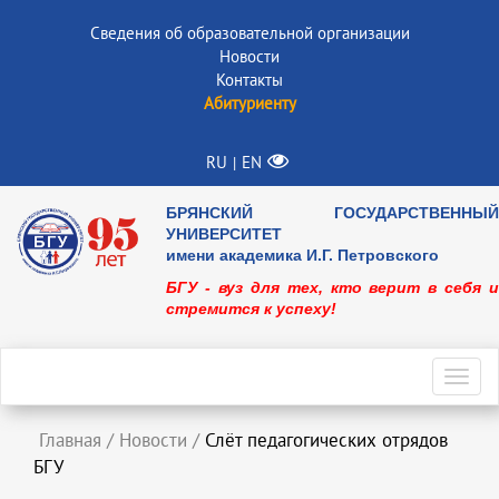
Сведения об образовательной организации
Новости
Контакты
Абитуриенту
RU
EN
|
БРЯНСКИЙ ГОСУДАРСТВЕННЫЙ
УНИВЕРСИТЕТ
имени академика И.Г. Петровского
БГУ - вуз для тех, кто верит в себя и
стремится к успеху!
Toggl
navig
Главная
/
Новости
/
Слёт педагогических отрядов
БГУ