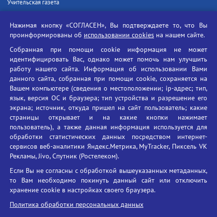
Учительская газета
Российская академия наук
Нажимая кнопку «СОГЛАСЕН», Вы подтверждаете то, что Вы
Единый портал государственных услуг
проинформированы об
использовании cookies
на нашем сайте.
Противодействие терроризму
Собранная при помощи cookie информация не может
Противодействие угрозам информационной безопасности
идентифицировать Вас, однако может помочь нам улучшить
Социальные ролики - Генеральная прокуратура РФ
работу нашего сайта. Информация об использовании Вами
Противодействие коррупции
данного сайта, собранная при помощи cookie, сохраняется на
Вашем компьютере (сведения о местоположении; ip-адрес; тип,
БГУ против наркотиков
язык, версия ОС и браузера; тип устройства и разрешение его
Брянский государственный университет
экрана; источник, откуда пришел на сайт пользователь; какие
имени академика И.Г. Петровского
страницы открывает и на какие кнопки нажимает
пользователь), а также данная информация используется для
Время работы: пн-пт 09:00-18:00
обработки статистических данных посредством интернет-
E-mail: bryanskgu@mail.ru
сервисов веб-аналитики Яндекс.Метрика, MyTracker, Пиксель VK
Телефон: +7(4832)58-90-85
Рекламы, Jivo, Спутник (Ростелеком).
Если Вы не согласны с обработкой вышеуказанных метаданных,
то Вам необходимо покинуть данный сайт или отключить
хранение cookie в настройках своего браузера.
Политика обработки персональных данных