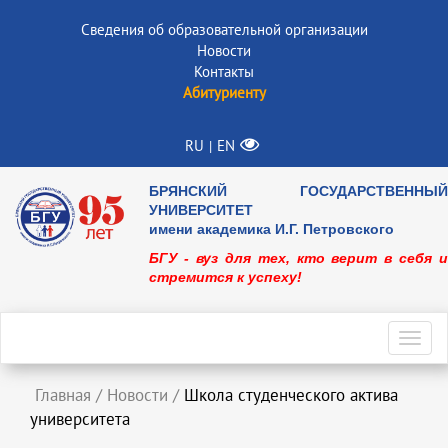
Сведения об образовательной организации
Новости
Контакты
Абитуриенту
RU
EN
|
БРЯНСКИЙ ГОСУДАРСТВЕННЫЙ
УНИВЕРСИТЕТ
имени академика И.Г. Петровского
БГУ - вуз для тех, кто верит в себя и
стремится к успеху!
Toggl
navig
Главная
/
Новости
/
Школа студенческого актива
университета