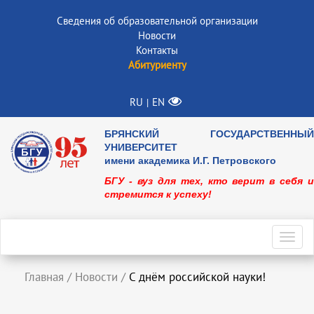
Сведения об образовательной организации
Новости
Контакты
Абитуриенту
RU
EN
|
БРЯНСКИЙ ГОСУДАРСТВЕННЫЙ
УНИВЕРСИТЕТ
имени академика И.Г. Петровского
БГУ - вуз для тех, кто верит в себя и
стремится к успеху!
Toggl
navig
Главная
/
Новости
/
С днём российской науки!