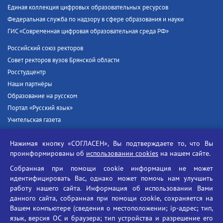
Единая коллекция цифровых образовательных ресурсов
Федеральная служба по надзору в сфере образования и науки
ГИС «Современная цифровая образовательная среда РФ»
Российский союз ректоров
Совет ректоров вузов Брянской области
Росстудцентр
Наши партнёры
Образование на русском
Портал «Русский язык»
Учительская газета
Российская академия наук
Нажимая кнопку «СОГЛАСЕН», Вы подтверждаете то, что Вы
Единый портал государственных услуг
проинформированы об
использовании cookies
на нашем сайте.
Противодействие терроризму
Собранная при помощи cookie информация не может
Противодействие угрозам информационной безопасности
идентифицировать Вас, однако может помочь нам улучшить
Социальные ролики - Генеральная прокуратура РФ
работу нашего сайта. Информация об использовании Вами
Противодействие коррупции
данного сайта, собранная при помощи cookie, сохраняется на
Вашем компьютере (сведения о местоположении; ip-адрес; тип,
БГУ против наркотиков
язык, версия ОС и браузера; тип устройства и разрешение его