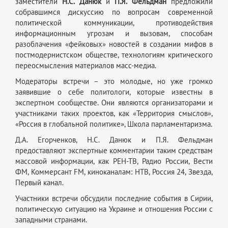
заместители
Н.С. Данюк
и
П.Я. Фельдман
предложили
собравшимся дискуссию по вопросам современной
политической коммуникации, противодействия
информационным угрозам и вызовам, способам
разоблачения «фейковых» новостей в создании мифов в
постмодернистском обществе, технологиям критического
переосмысления материалов масс-медиа.
Модераторы встречи – это молодые, но уже громко
заявившие о себе политологи, которые известны в
экспертном сообществе. Они являются организаторами и
участниками таких проектов, как «Территория смыслов»,
«Россия в глобальной политике», Школа парламентаризма.
Д.А. Егорченков, Н.С. Данюк и П.Я. Фельдман
предоставляют экспертные комментарии таким средствам
массовой информации, как РЕН-ТВ, Радио России, Вести
ФМ, Коммерсант FМ, киноканалам: НТВ, Россия 24, Звезда,
Первый канал.
Участники встречи обсудили последние события в Сирии,
политическую ситуацию на Украине и отношения России с
западными странами.