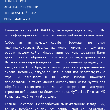
Наши партнёры
Образование на русском
Портал «Русский язык»
Учительская газета
Российская академия наук
Нажимая кнопку «СОГЛАСЕН», Вы подтверждаете то, что Вы
Единый портал государственных услуг
проинформированы об
использовании cookies
на нашем сайте.
Противодействие терроризму
Собранная при помощи cookie информация не может
Противодействие угрозам информационной безопасности
идентифицировать Вас, однако может помочь нам улучшить
Социальные ролики - Генеральная прокуратура РФ
работу нашего сайта. Информация об использовании Вами
Противодействие коррупции
данного сайта, собранная при помощи cookie, сохраняется на
Вашем компьютере (сведения о местоположении; ip-адрес; тип,
БГУ против наркотиков
язык, версия ОС и браузера; тип устройства и разрешение его
Брянский государственный университет
экрана; источник, откуда пришел на сайт пользователь; какие
имени академика И.Г. Петровского
страницы открывает и на какие кнопки нажимает
пользователь), а также данная информация используется для
Время работы: пн-пт 09:00-18:00
обработки статистических данных посредством интернет-
E-mail: bryanskgu@mail.ru
сервисов веб-аналитики Яндекс.Метрика, MyTracker, Пиксель VK
Телефон: +7(4832)58-90-85
Рекламы, Jivo, Спутник (Ростелеком).
Если Вы не согласны с обработкой вышеуказанных метаданных,
то Вам необходимо покинуть данный сайт или отключить