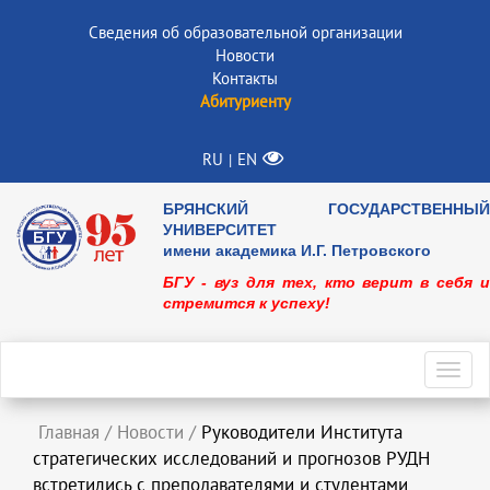
Сведения об образовательной организации
Новости
Контакты
Абитуриенту
RU
EN
|
БРЯНСКИЙ ГОСУДАРСТВЕННЫЙ
УНИВЕРСИТЕТ
имени академика И.Г. Петровского
БГУ - вуз для тех, кто верит в себя и
стремится к успеху!
Toggl
navig
Главная
/
Новости
/
Руководители Института
стратегических исследований и прогнозов РУДН
встретились с преподавателями и студентами