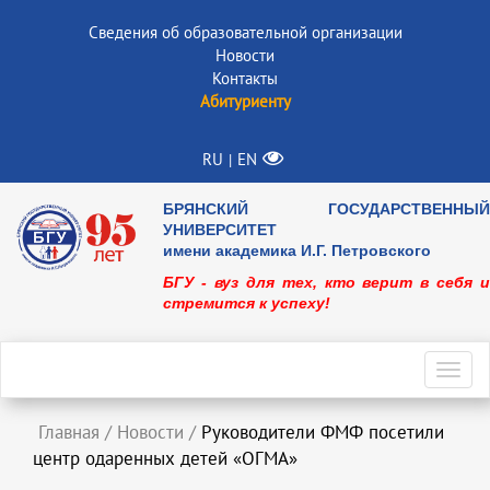
Сведения об образовательной организации
Новости
Контакты
Абитуриенту
RU
EN
|
БРЯНСКИЙ ГОСУДАРСТВЕННЫЙ
УНИВЕРСИТЕТ
имени академика И.Г. Петровского
БГУ - вуз для тех, кто верит в себя и
стремится к успеху!
Toggl
navig
Главная
/
Новости
/
Руководители ФМФ посетили
центр одаренных детей «ОГМА»