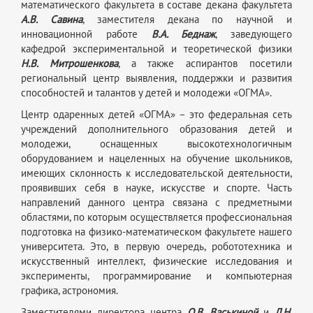
математического факультета в составе декана факультета
А.В. Савина
, заместителя декана по научной и
инновационной работе
В.А. Беднаж
, заведующего
кафедрой экспериментальной и теоретической физики
Н.В. Митрошенкова
, а также аспирантов посетили
региональный центр выявления, поддержки и развития
способностей и талантов у детей и молодежи «ОГМА».
Центр одаренных детей «ОГМА» – это федеральная сеть
учреждений дополнительного образования детей и
молодежи, оснащенных высокотехнологичным
оборудованием и нацеленных на обучение школьников,
имеющих склонность к исследовательской деятельности,
проявивших себя в науке, искусстве и спорте. Часть
направлений данного центра связана с предметными
областями, по которым осуществляется профессиональная
подготовка на физико-математическом факультете нашего
университета. Это, в первую очередь, робототехника и
искусственный интеллект, физические исследования и
эксперименты, программирование и компьютерная
графика, астрономия.
Заместителями директора центра
О.В. Васькиной
и
Л.Н.