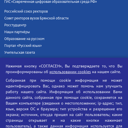
ГИС «Современная цифровая образовательная среда РФ»
Российский союз ректоров
Совет ректоров вузов Брянской области
Росстудцентр
Наши партнёры
Образование на русском
Портал «Русский язык»
Учительская газета
Российская академия наук
Нажимая кнопку «СОГЛАСЕН», Вы подтверждаете то, что Вы
Единый портал государственных услуг
проинформированы об
использовании cookies
на нашем сайте.
Противодействие терроризму
Собранная при помощи cookie информация не может
Противодействие угрозам информационной безопасности
идентифицировать Вас, однако может помочь нам улучшить
Социальные ролики - Генеральная прокуратура РФ
работу нашего сайта. Информация об использовании Вами
Противодействие коррупции
данного сайта, собранная при помощи cookie, сохраняется на
Вашем компьютере (сведения о местоположении; ip-адрес; тип,
БГУ против наркотиков
язык, версия ОС и браузера; тип устройства и разрешение его
Брянский государственный университет
экрана; источник, откуда пришел на сайт пользователь; какие
имени академика И.Г. Петровского
страницы открывает и на какие кнопки нажимает
пользователь), а также данная информация используется для
Время работы: пн-пт 09:00-18:00