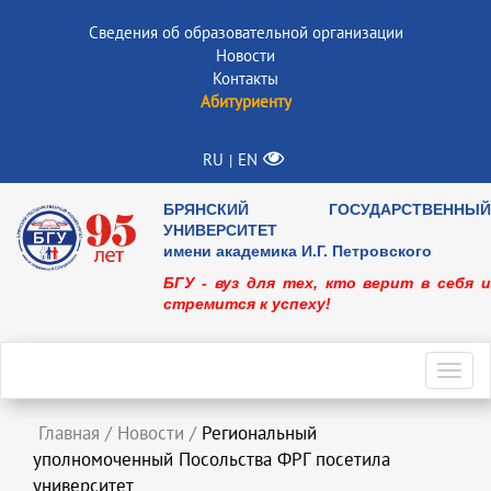
Сведения об образовательной организации
Новости
Контакты
Абитуриенту
RU
EN
|
БРЯНСКИЙ ГОСУДАРСТВЕННЫЙ
УНИВЕРСИТЕТ
имени академика И.Г. Петровского
БГУ - вуз для тех, кто верит в себя и
стремится к успеху!
Toggl
navig
Главная
/
Новости
/
Региональный
уполномоченный Посольства ФРГ посетила
университет