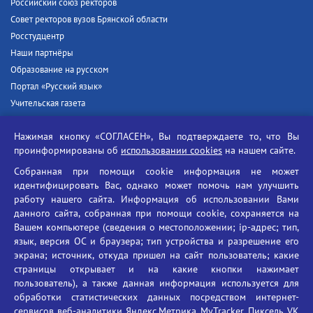
Российский союз ректоров
Совет ректоров вузов Брянской области
Росстудцентр
Наши партнёры
Образование на русском
Портал «Русский язык»
Учительская газета
Российская академия наук
Нажимая кнопку «СОГЛАСЕН», Вы подтверждаете то, что Вы
Единый портал государственных услуг
проинформированы об
использовании cookies
на нашем сайте.
Противодействие терроризму
Собранная при помощи cookie информация не может
Противодействие угрозам информационной безопасности
идентифицировать Вас, однако может помочь нам улучшить
Социальные ролики - Генеральная прокуратура РФ
работу нашего сайта. Информация об использовании Вами
Противодействие коррупции
данного сайта, собранная при помощи cookie, сохраняется на
Вашем компьютере (сведения о местоположении; ip-адрес; тип,
БГУ против наркотиков
язык, версия ОС и браузера; тип устройства и разрешение его
Брянский государственный университет
экрана; источник, откуда пришел на сайт пользователь; какие
имени академика И.Г. Петровского
страницы открывает и на какие кнопки нажимает
пользователь), а также данная информация используется для
Время работы: пн-пт 09:00-18:00
обработки статистических данных посредством интернет-
E-mail: bryanskgu@mail.ru
сервисов веб-аналитики Яндекс.Метрика, MyTracker, Пиксель VK