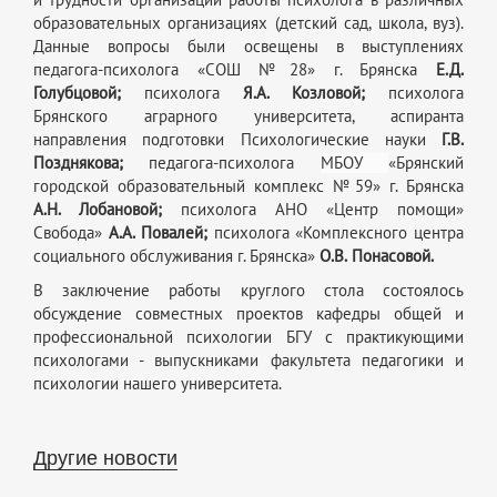
образовательных организациях (детский сад, школа, вуз).
Данные вопросы были освещены в выступлениях
педагога-психолога «СОШ №28» г. Брянска
Е.Д.
Голубцовой;
психолога
Я.А.
Козловой;
психолога
Брянского аграрного университета, аспиранта
направления подготовки Психологические науки
Г.В.
Позднякова;
педагога-психолога
МБОУ
«Брянский
городской образовательный комплекс №59» г. Брянска
А.Н. Лобановой;
психолога АНО «Центр помощи»
Свобода»
А.А.
Повалей;
психолога «Комплексного центра
социального обслуживания г. Брянска»
О.В.
Понасовой.
В заключение работы круглого стола состоялось
обсуждение совместных проектов кафедры общей и
профессиональной психологии БГУ с практикующими
психологами - выпускниками факультета педагогики и
психологии нашего университета.
Другие новости