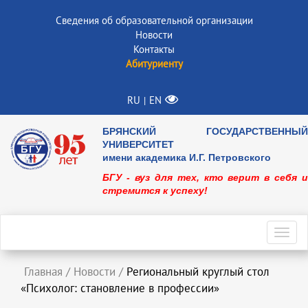
Сведения об образовательной организации
Новости
Контакты
Абитуриенту
RU
EN
|
БРЯНСКИЙ ГОСУДАРСТВЕННЫЙ
УНИВЕРСИТЕТ
имени академика И.Г. Петровского
БГУ - вуз для тех, кто верит в себя и
стремится к успеху!
Toggl
navig
Главная
/
Новости
/
Региональный круглый стол
«Психолог: становление в профессии»