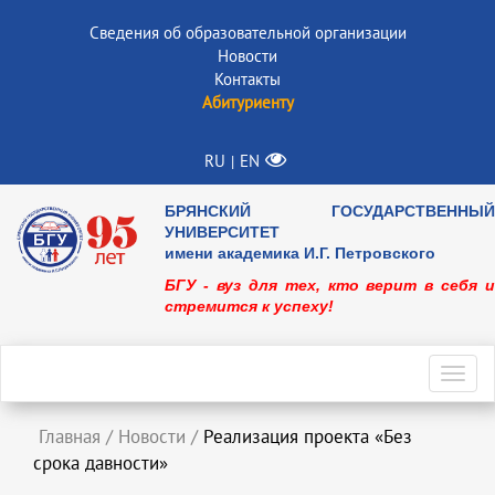
Сведения об образовательной организации
Новости
Контакты
Абитуриенту
RU
EN
|
БРЯНСКИЙ ГОСУДАРСТВЕННЫЙ
УНИВЕРСИТЕТ
имени академика И.Г. Петровского
БГУ - вуз для тех, кто верит в себя и
стремится к успеху!
Toggl
navig
Главная
/
Новости
/
Реализация проекта «Без
срока давности»