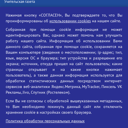
Учительская газета
Российская академия наук
Нажимая кнопку «СОГЛАСЕН», Вы подтверждаете то, что Вы
Единый портал государственных услуг
проинформированы об
использовании cookies
на нашем сайте.
Противодействие терроризму
Собранная при помощи cookie информация не может
Противодействие угрозам информационной безопасности
идентифицировать Вас, однако может помочь нам улучшить
Социальные ролики - Генеральная прокуратура РФ
работу нашего сайта. Информация об использовании Вами
Противодействие коррупции
данного сайта, собранная при помощи cookie, сохраняется на
Вашем компьютере (сведения о местоположении; ip-адрес; тип,
БГУ против наркотиков
язык, версия ОС и браузера; тип устройства и разрешение его
Брянский государственный университет
экрана; источник, откуда пришел на сайт пользователь; какие
имени академика И.Г. Петровского
страницы открывает и на какие кнопки нажимает
пользователь), а также данная информация используется для
Время работы: пн-пт 09:00-18:00
обработки статистических данных посредством интернет-
E-mail: bryanskgu@mail.ru
сервисов веб-аналитики Яндекс.Метрика, MyTracker, Пиксель VK
Телефон: +7(4832)58-90-85
Рекламы, Jivo, Спутник (Ростелеком).
Если Вы не согласны с обработкой вышеуказанных метаданных,
то Вам необходимо покинуть данный сайт или отключить
хранение cookie в настройках своего браузера.
Политика обработки персональных данных