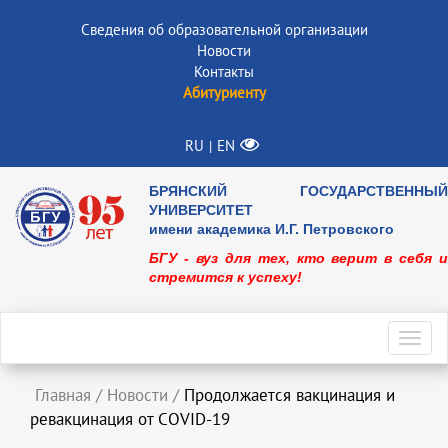
Сведения об образовательной организации
Новости
Контакты
Абитуриенту
RU
EN
|
БРЯНСКИЙ ГОСУДАРСТВЕННЫЙ
УНИВЕРСИТЕТ
имени академика И.Г. Петровского
БГУ - вуз для тех, кто верит в себя и
стремится к успеху!
Toggl
navig
Главная
/
Новости
/
Продолжается вакцинация и
ревакцинация от COVID-19