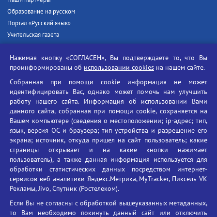
Наши партнёры
Образование на русском
Портал «Русский язык»
Учительская газета
Российская академия наук
Нажимая кнопку «СОГЛАСЕН», Вы подтверждаете то, что Вы
Единый портал государственных услуг
проинформированы об
использовании cookies
на нашем сайте.
Противодействие терроризму
Собранная при помощи cookie информация не может
Противодействие угрозам информационной безопасности
идентифицировать Вас, однако может помочь нам улучшить
Социальные ролики - Генеральная прокуратура РФ
работу нашего сайта. Информация об использовании Вами
Противодействие коррупции
данного сайта, собранная при помощи cookie, сохраняется на
Вашем компьютере (сведения о местоположении; ip-адрес; тип,
БГУ против наркотиков
язык, версия ОС и браузера; тип устройства и разрешение его
Брянский государственный университет
экрана; источник, откуда пришел на сайт пользователь; какие
имени академика И.Г. Петровского
страницы открывает и на какие кнопки нажимает
пользователь), а также данная информация используется для
Время работы: пн-пт 09:00-18:00
обработки статистических данных посредством интернет-
E-mail: bryanskgu@mail.ru
сервисов веб-аналитики Яндекс.Метрика, MyTracker, Пиксель VK
Телефон: +7(4832)58-90-85
Рекламы, Jivo, Спутник (Ростелеком).
Если Вы не согласны с обработкой вышеуказанных метаданных,
то Вам необходимо покинуть данный сайт или отключить