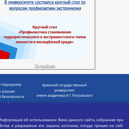
В университете состоялся круглый стол по
вопросам профилактики экстремизма
Подробнее
е терроризму
Брянский государственный
университет
 угрозам
имени академика И.Г. Петровского
 безопасности
ки - Генеральная
Время работы: пн-пт 09:00-18:00
E-mail: bryanskgu@mail.ru
е коррупции
Телефон: +7(4832)58-90-85
Информация об использовании Вами данного сайта, собранная при
отиков
ойства и разрешение его экрана; источник, откуда пришел на сайт