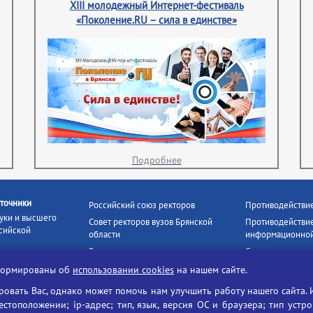
XIII молодежный Интернет-фестиваль
«Поколение.RU – сила в единстве»
Подробнее
точники
Российский союз ректоров
Противодействи
уки и высшего
Совет ректоров вузов Брянской
Противодействие
сийской
области
информационной
Росстудцентр
Социальные роли
росвещения
прокуратура РФ
Наши партнёры
нформированы об
использовании cookies
на нашем сайте.
кое
Противодействи
Образование на русском
вать Вас, однако может помочь нам улучшить работу нашего сайта. 
БГУ против нарк
Портал «Русский язык»
тоположении; ip-адрес; тип, язык, версия ОС и браузера; тип устр
формационных