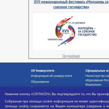
XVII международный фестиваль «Молодежь за
союзное государство»
Подробнее
Об Университете
Официальные ис
Информация об университете
Министерство на
образования Рос
Образование
Федерации
Наука и инновации
Министерство п
Абитуриенту
Нажимая кнопку «СОГЛАСЕН», Вы подтверждаете то, что Вы прои
Портал «Российс
Студентам
образование»
Собранная при помощи cookie информация не может идентифициро
Ассоциация выпускников
помощи cookie, сохраняется на Вашем компьютере (сведения о мес
Единое окно ин