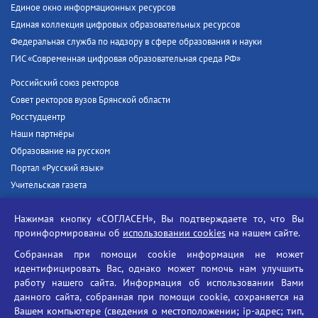
Единое окно информационных ресурсов
Единая коллекция цифровых образовательных ресурсов
Федеральная служба по надзору в сфере образования и науки
ГИС «Современная цифровая образовательная среда РФ»
Российский союз ректоров
Совет ректоров вузов Брянской области
Росстудцентр
Наши партнёры
Образование на русском
Портал «Русский язык»
Учительская газета
Российская академия наук
Нажимая кнопку «СОГЛАСЕН», Вы подтверждаете то, что Вы
Единый портал государственных услуг
проинформированы об
использовании cookies
на нашем сайте.
Противодействие терроризму
Собранная при помощи cookie информация не может
Противодействие угрозам информационной безопасности
идентифицировать Вас, однако может помочь нам улучшить
Социальные ролики - Генеральная прокуратура РФ
работу нашего сайта. Информация об использовании Вами
Противодействие коррупции
данного сайта, собранная при помощи cookie, сохраняется на
Вашем компьютере (сведения о местоположении; ip-адрес; тип,
БГУ против наркотиков