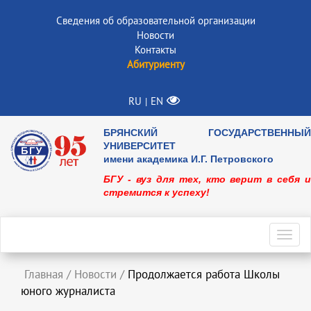
Сведения об образовательной организации
Новости
Контакты
Абитуриенту
RU
EN
|
БРЯНСКИЙ ГОСУДАРСТВЕННЫЙ
УНИВЕРСИТЕТ
имени академика И.Г. Петровского
БГУ - вуз для тех, кто верит в себя и
стремится к успеху!
Toggl
navig
Главная
/
Новости
/
Продолжается работа Школы
юного журналиста