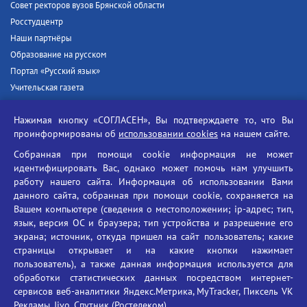
Совет ректоров вузов Брянской области
Росстудцентр
Наши партнёры
Образование на русском
Портал «Русский язык»
Учительская газета
Российская академия наук
Нажимая кнопку «СОГЛАСЕН», Вы подтверждаете то, что Вы
Единый портал государственных услуг
проинформированы об
использовании cookies
на нашем сайте.
Противодействие терроризму
Собранная при помощи cookie информация не может
Противодействие угрозам информационной безопасности
идентифицировать Вас, однако может помочь нам улучшить
Социальные ролики - Генеральная прокуратура РФ
работу нашего сайта. Информация об использовании Вами
Противодействие коррупции
данного сайта, собранная при помощи cookie, сохраняется на
Вашем компьютере (сведения о местоположении; ip-адрес; тип,
БГУ против наркотиков
язык, версия ОС и браузера; тип устройства и разрешение его
Брянский государственный университет
экрана; источник, откуда пришел на сайт пользователь; какие
имени академика И.Г. Петровского
страницы открывает и на какие кнопки нажимает
пользователь), а также данная информация используется для
Время работы: пн-пт 09:00-18:00
обработки статистических данных посредством интернет-
E-mail: bryanskgu@mail.ru
сервисов веб-аналитики Яндекс.Метрика, MyTracker, Пиксель VK
Телефон: +7(4832)58-90-85
Рекламы, Jivo, Спутник (Ростелеком).