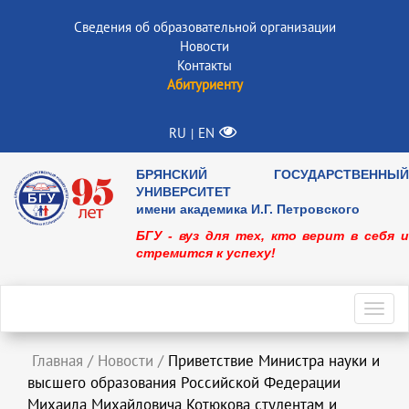
Сведения об образовательной организации
Новости
Контакты
Абитуриенту
RU
EN
|
БРЯНСКИЙ ГОСУДАРСТВЕННЫЙ
УНИВЕРСИТЕТ
имени академика И.Г. Петровского
БГУ - вуз для тех, кто верит в себя и
стремится к успеху!
Toggl
navig
Главная
/
Новости
/
Приветствие Министра науки и
высшего образования Российской Федерации
Михаила Михайловича Котюкова студентам и