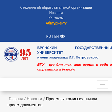
Сведения об образовательной организации
Новости
Контакты
Абитуриенту
RU
EN
|
БРЯНСКИЙ ГОСУДАРСТВЕННЫЙ
УНИВЕРСИТЕТ
имени академика И.Г. Петровского
БГУ - вуз для тех, кто верит в себя и
стремится к успеху!
Toggl
navig
Главная
/
Новости
/
Приемная комиссия начала
прием документов