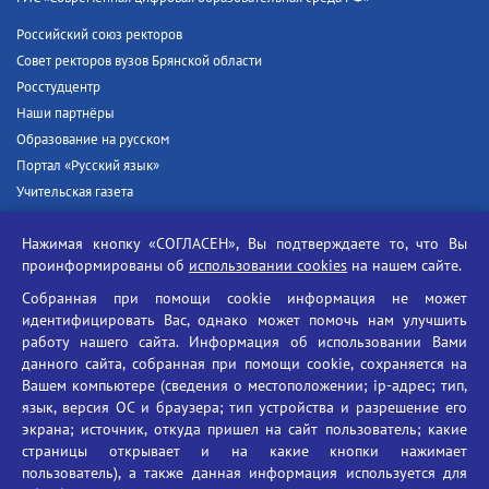
Российский союз ректоров
Совет ректоров вузов Брянской области
Росстудцентр
Наши партнёры
Образование на русском
Портал «Русский язык»
Учительская газета
Российская академия наук
Нажимая кнопку «СОГЛАСЕН», Вы подтверждаете то, что Вы
Единый портал государственных услуг
проинформированы об
использовании cookies
на нашем сайте.
Противодействие терроризму
Собранная при помощи cookie информация не может
Противодействие угрозам информационной безопасности
идентифицировать Вас, однако может помочь нам улучшить
Социальные ролики - Генеральная прокуратура РФ
работу нашего сайта. Информация об использовании Вами
Противодействие коррупции
данного сайта, собранная при помощи cookie, сохраняется на
Вашем компьютере (сведения о местоположении; ip-адрес; тип,
БГУ против наркотиков
язык, версия ОС и браузера; тип устройства и разрешение его
Брянский государственный университет
экрана; источник, откуда пришел на сайт пользователь; какие
имени академика И.Г. Петровского
страницы открывает и на какие кнопки нажимает
пользователь), а также данная информация используется для
Время работы: пн-пт 09:00-18:00