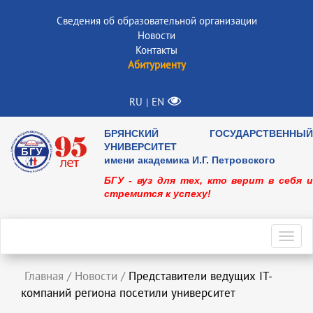
Сведения об образовательной организации
Новости
Контакты
Абитуриенту
RU
EN
|
БРЯНСКИЙ ГОСУДАРСТВЕННЫЙ
УНИВЕРСИТЕТ
имени академика И.Г. Петровского
БГУ - вуз для тех, кто верит в себя и
стремится к успеху!
Toggl
navig
Главная
/
Новости
/
Представители ведущих IT-
компаний региона посетили университет