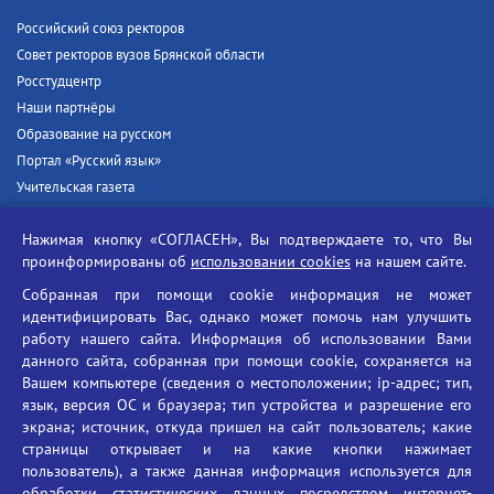
Российский союз ректоров
Совет ректоров вузов Брянской области
Росстудцентр
Наши партнёры
Образование на русском
Портал «Русский язык»
Учительская газета
Российская академия наук
Нажимая кнопку «СОГЛАСЕН», Вы подтверждаете то, что Вы
Единый портал государственных услуг
проинформированы об
использовании cookies
на нашем сайте.
Противодействие терроризму
Собранная при помощи cookie информация не может
Противодействие угрозам информационной безопасности
идентифицировать Вас, однако может помочь нам улучшить
Социальные ролики - Генеральная прокуратура РФ
работу нашего сайта. Информация об использовании Вами
Противодействие коррупции
данного сайта, собранная при помощи cookie, сохраняется на
Вашем компьютере (сведения о местоположении; ip-адрес; тип,
БГУ против наркотиков
язык, версия ОС и браузера; тип устройства и разрешение его
Брянский государственный университет
экрана; источник, откуда пришел на сайт пользователь; какие
имени академика И.Г. Петровского
страницы открывает и на какие кнопки нажимает
пользователь), а также данная информация используется для
Время работы: пн-пт 09:00-18:00
обработки статистических данных посредством интернет-